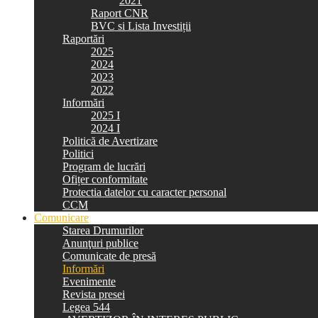
2021
Raport CNR
BVC si Lista Investiții
Raportări
2025
2024
2023
2022
Informări
2025 I
2024 I
Politică de Avertizare
Politici
Program de lucrări
Ofițer conformitate
Protectia datelor cu caracter personal
CCM
Comunicare
Starea Drumurilor
Anunţuri publice
Comunicate de presă
Informări
Evenimente
Revista presei
Legea 544