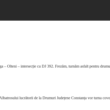
ga – Olteni – intersecție cu DJ 392. Frezăm, turnăm asfalt pentru d
ada Albatrosului lucrătorii de la Drumuri Județene Constanța vor turna co