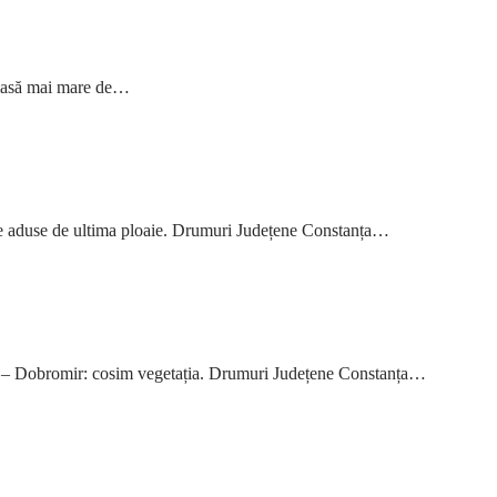
u masă mai mare de…
ile aduse de ultima ploaie. Drumuri Județene Constanța…
sa – Dobromir: cosim vegetația. Drumuri Județene Constanța…