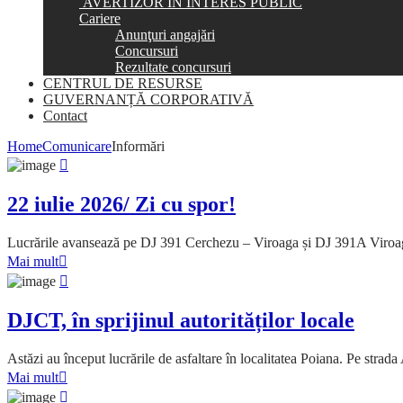
AVERTIZOR ÎN INTERES PUBLIC
Cariere
Anunţuri angajări
Concursuri
Rezultate concursuri
CENTRUL DE RESURSE
GUVERNANȚĂ CORPORATIVĂ
Contact
Home
Comunicare
Informări
22 iulie 2026/ Zi cu spor!
Lucrările avansează pe DJ 391 Cerchezu – Viroaga și DJ 391A Viroa
Mai mult
DJCT, în sprijinul autorităților locale
Astăzi au început lucrările de asfaltare în localitatea Poiana. Pe str
Mai mult