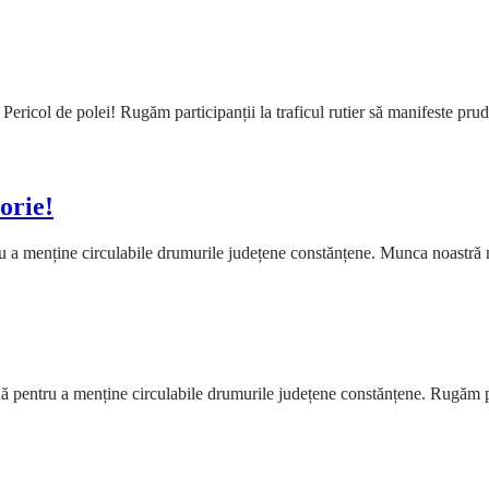
ricol de polei! Rugăm participanții la traficul rutier să manifeste prud
orie!
ntru a menține circulabile drumurile județene constănțene. Munca noastr
uă pentru a menține circulabile drumurile județene constănțene. Rugăm par