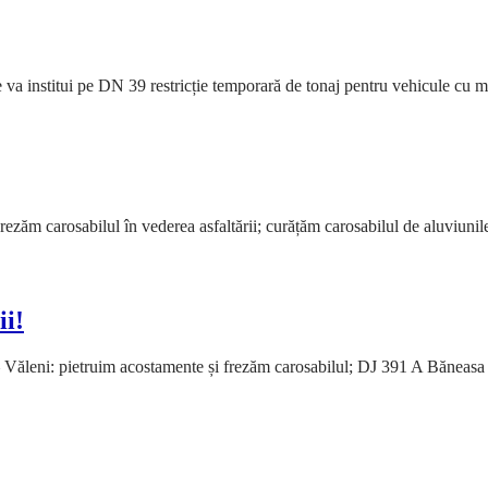
) se va institui pe DN 39 restricție temporară de tonaj pentru vehicule c
zăm carosabilul în vederea asfaltării; curățăm carosabilul de aluviun
i!
– Văleni: pietruim acostamente și frezăm carosabilul; DJ 391 A Bănea