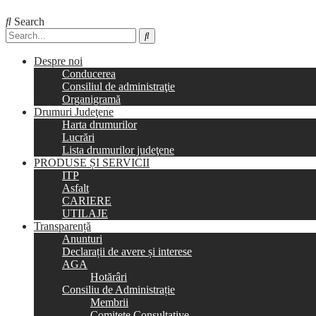
Search
Despre noi
Conducerea
Consiliul de administraţie
Organigramă
Drumuri Judeţene
Harta drumurilor
Lucrări
Lista drumurilor judeţene
PRODUSE ȘI SERVICII
ITP
Asfalt
CARIERE
UTILAJE
Transparență
Anunturi
Declarații de avere și interese
AGA
Hotărâri
Consiliu de Administrație
Membrii
Comitete Consultative