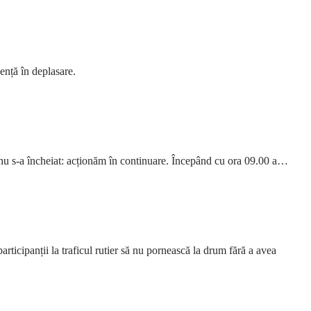
ență în deplasare.
ă nu s-a încheiat: acționăm în continuare. Începând cu ora 09.00 a…
ticipanții la traficul rutier să nu pornească la drum fără a avea