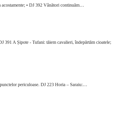
im acostamente; • DJ 392 Vânători continuăm…
1 A Șipote - Tufani: tăiem cavalieri, îndepărtăm cioatele;
punctelor periculoase. DJ 223 Horia – Saraiu:…