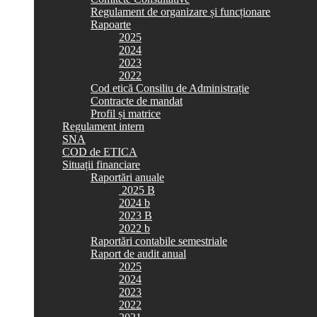
Regulament de organizare și funcționare
Rapoarte
2025
2024
2023
2022
Cod etică Consiliu de Administrație
Contracte de mandat
Profil și matrice
Regulament intern
SNA
COD de ETICA
Situații financiare
Raportări anuale
2025 B
2024 b
2023 B
2022 b
Raportări contabile semestriale
Raport de audit anual
2025
2024
2023
2022