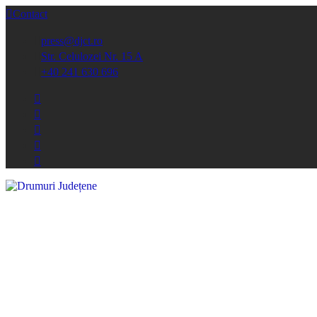
Contact
press@djct.ro
Str. Celulozei Nr. 15 A
+40 241 630 696