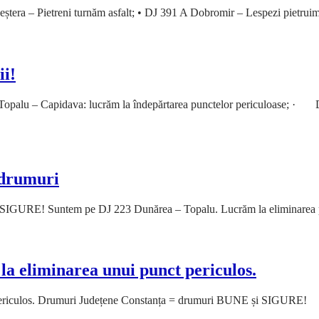
era – Pietreni turnăm asfalt; • DJ 391 A Dobromir – Lespezi pietru
i!
 – Capidava: lucrăm la îndepărtarea punctelor periculoase; · DJ 39
u drumuri
și SIGURE! Suntem pe DJ 223 Dunărea – Topalu. Lucrăm la eliminarea 
a eliminarea unui punct periculos.
 periculos. Drumuri Județene Constanța = drumuri BUNE și SIGURE!