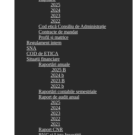
2025
2024
2023
2022
Cod etică Consiliu de Administrație
Contracte de mandat
Profil și matrice
Regulament intern
SNA
COD de ETICA
Situații financiare
Raportări anuale
2025 B
2024 b
2023 B
2022 b
Raportări contabile semestriale
Raport de audit anual
2025
2024
2023
2022
2021
Raport CNR
BVC si Lista Investiții