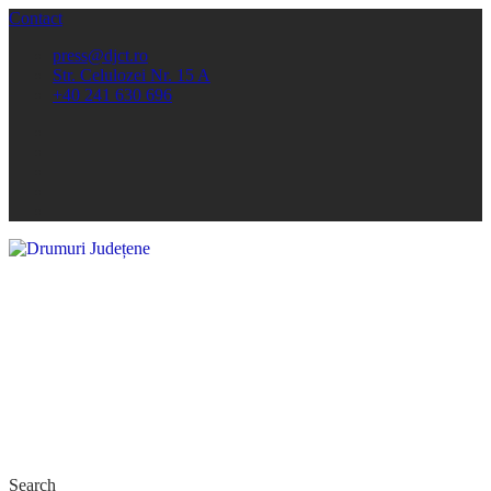
Contact
press@djct.ro
Str. Celulozei Nr. 15 A
+40 241 630 696
Search