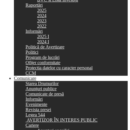
Raportări
2025
2024
2023
2022
Informări
2025 I
2024 I
Politică de Avertizare
Politici
Program de lucrări
Ofițer conformitate
Protectia datelor cu caracter personal
CCM
Comunicare
Starea Drumurilor
Anunţuri publice
Comunicate de presă
Informări
Evenimente
Revista presei
Legea 544
AVERTIZOR ÎN INTERES PUBLIC
Cariere