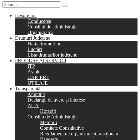
Despre noi
Conducerea
Consiliul de administraţie
Organigramă
Drumuri Judeţene
Harta drumurilor
Lucrări
Lista drumurilor judeţene
PRODUSE ȘI SERVICII
ITP
Asfalt
CARIERE
UTILAJE
Transparență
Anunturi
Declarații de avere și interese
AGA
Hotărâri
Consiliu de Administrație
Membrii
Comitete Consultative
Regulament de organizare și funcționare
Rapoarte