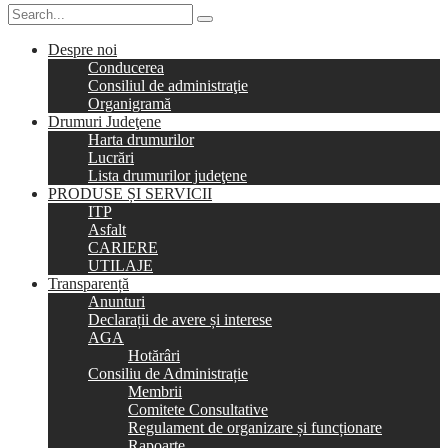
Despre noi
Conducerea
Consiliul de administraţie
Organigramă
Drumuri Judeţene
Harta drumurilor
Lucrări
Lista drumurilor judeţene
PRODUSE ȘI SERVICII
ITP
Asfalt
CARIERE
UTILAJE
Transparență
Anunturi
Declarații de avere și interese
AGA
Hotărâri
Consiliu de Administrație
Membrii
Comitete Consultative
Regulament de organizare și funcționare
Rapoarte