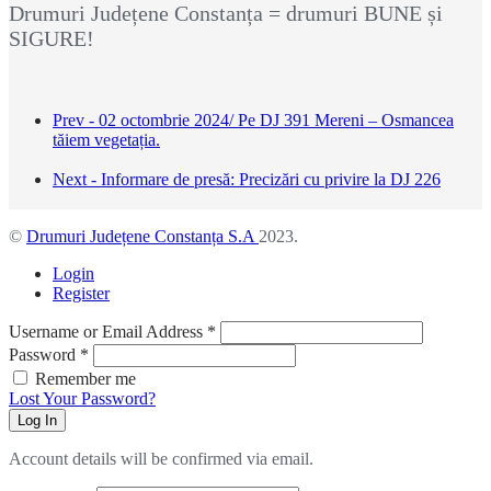
Drumuri Județene Constanța = drumuri BUNE și
SIGURE!
Prev - 02 octombrie 2024/ Pe DJ 391 Mereni – Osmancea
tăiem vegetația.
Next - Informare de presă: Precizări cu privire la DJ 226
©
Drumuri Județene Constanța S.A
2023.
Login
Register
Username or Email Address
*
Password
*
Remember me
Lost Your Password?
Log In
Account details will be confirmed via email.