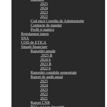
2025
2024
2023
2022
Cod etică Consiliu de Administrație
Contracte de mandat
Profil și matrice
Regulament intern
SNA
COD de ETICA
Situații financiare
Raportări anuale
2025 B
2024 b
2023 B
2022 b
Raportări contabile semestriale
Raport de audit anual
2025
2024
2023
2022
2021
Raport CNR
BVC si Lista Investiții