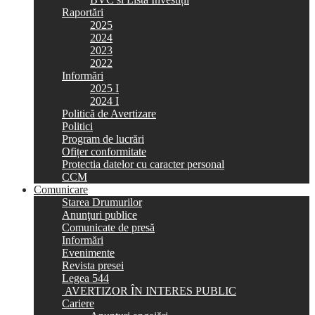
Raportări
2025
2024
2023
2022
Informări
2025 I
2024 I
Politică de Avertizare
Politici
Program de lucrări
Ofițer conformitate
Protectia datelor cu caracter personal
CCM
Comunicare
Starea Drumurilor
Anunţuri publice
Comunicate de presă
Informări
Evenimente
Revista presei
Legea 544
AVERTIZOR ÎN INTERES PUBLIC
Cariere