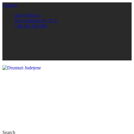
Contact
press@djct.ro
Str. Celulozei Nr. 15 A
+40 241 630 696
Search