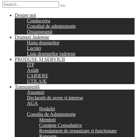
Despre noi
Conducerea
Consiliul de administraţie
Organigramă
Drumuri Judeţene
Harta drumurilor
Lucrări
Lista drumurilor judeţene
PRODUSE ȘI SERVICII
ITP
Asfalt
CARIERE
UTILAJE
Transparență
Anunturi
Declarații de avere și interese
AGA
Hotărâri
Consiliu de Administrație
Membrii
Comitete Consultative
Regulament de organizare și funcționare
Rapoarte