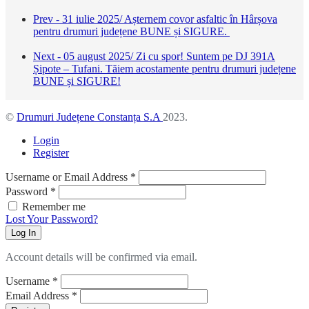
Prev - 31 iulie 2025/ Așternem covor asfaltic în Hârșova
pentru drumuri județene BUNE și SIGURE.
Next - 05 august 2025/ Zi cu spor! Suntem pe DJ 391A
Șipote – Tufani. Tăiem acostamente pentru drumuri județene
BUNE și SIGURE!
©
Drumuri Județene Constanța S.A
2023.
Login
Register
Username or Email Address
*
Password
*
Remember me
Lost Your Password?
Log In
Account details will be confirmed via email.
Username
*
Email Address
*