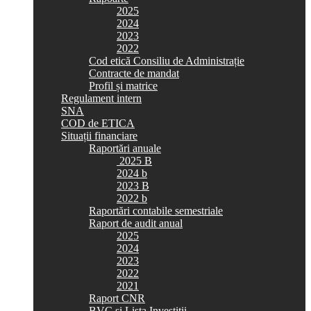
2025
2024
2023
2022
Cod etică Consiliu de Administrație
Contracte de mandat
Profil și matrice
Regulament intern
SNA
COD de ETICA
Situații financiare
Raportări anuale
2025 B
2024 b
2023 B
2022 b
Raportări contabile semestriale
Raport de audit anual
2025
2024
2023
2022
2021
Raport CNR
BVC si Lista Investiții