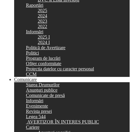
Raportări
2025
2024
2023
2022
Informări
2025 I
2024 I
Politică de Avertizare
Politici
Program de lucrări
Ofițer conformitate
Protectia datelor cu caracter personal
CCM
Comunicare
Starea Drumurilor
Anunţuri publice
Comunicate de presă
Informări
Evenimente
Revista presei
Legea 544
AVERTIZOR ÎN INTERES PUBLIC
Cariere