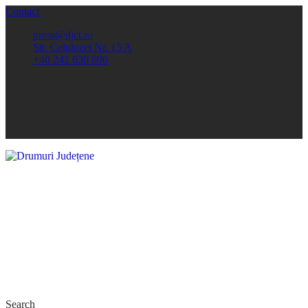
Contact
press@djct.ro
Str. Celulozei Nr. 15 A
+40 241 630 696
Search