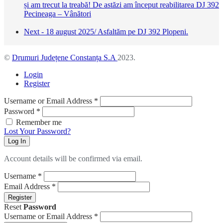
și am trecut la treabă! De astăzi am început reabilitarea DJ 392
Pecineaga – Vânători
Next - 18 august 2025/ Asfaltăm pe DJ 392 Plopeni.
©
Drumuri Județene Constanța S.A
2023.
Login
Register
Username or Email Address
*
Password
*
Remember me
Lost Your Password?
Log In
Account details will be confirmed via email.
Username
*
Email Address
*
Register
Reset
Password
Username or Email Address
*