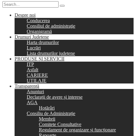
Despre noi
Conducerea
Consiliul de administraţie
Organigramă
Drumuri Judeţene
Harta drumurilor
Lucrări
Lista drumurilor judeţene
PRODUSE ȘI SERVICII
ITP
Asfalt
CARIERE
UTILAJE
Transparență
Anunturi
Declarații de avere și interese
AGA
Hotărâri
Consiliu de Administrație
Membrii
Comitete Consultative
Regulament de organizare și funcționare
Rapoarte