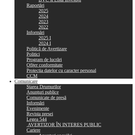
Raportări
2025
2024
2023
2022
Informări
2025 I
2024 I
Politică de Avertizare
Politici
Program de lucrări
Ofițer conformitate
Protectia datelor cu caracter personal
CCM
Comunicare
Starea Drumurilor
Anunţuri publice
Comunicate de presă
Informări
Evenimente
Revista presei
Legea 544
AVERTIZOR ÎN INTERES PUBLIC
Cariere