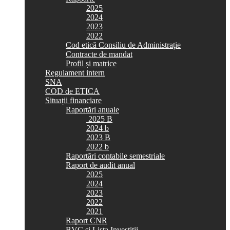
2025
2024
2023
2022
Cod etică Consiliu de Administrație
Contracte de mandat
Profil și matrice
Regulament intern
SNA
COD de ETICA
Situații financiare
Raportări anuale
2025 B
2024 b
2023 B
2022 b
Raportări contabile semestriale
Raport de audit anual
2025
2024
2023
2022
2021
Raport CNR
BVC si Lista Investiții