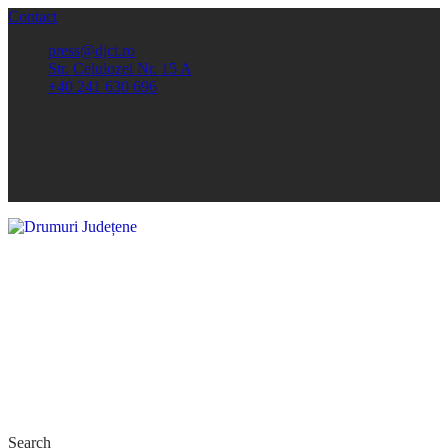
Contact
press@djct.ro
Str. Celulozei Nr. 15 A
+40 241 630 696
Search