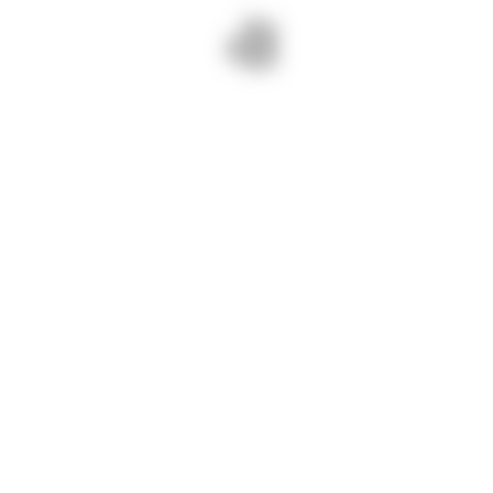
Recomandăm conducătorilor auto
să nu plece la drum fără a avea
mașinile echipate corespunzător,
de iarnă și să adopte o manieră
prudentă de conducere adaptând
permanent viteza de rulare la
condiţiile de drum şi trafic.
Nu sunt drumuri județene închise și
nu au fost semnalate probleme
deosebite.