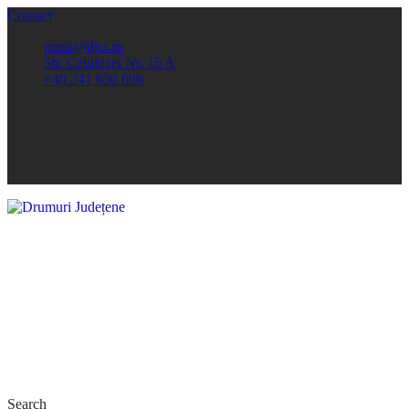
Contact
press@djct.ro
Str. Celulozei Nr. 15 A
+40 241 630 696
Search