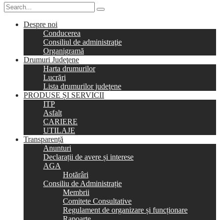
Despre noi
Conducerea
Consiliul de administraţie
Organigramă
Drumuri Judeţene
Harta drumurilor
Lucrări
Lista drumurilor judeţene
PRODUSE ȘI SERVICII
ITP
Asfalt
CARIERE
UTILAJE
Transparență
Anunturi
Declarații de avere și interese
AGA
Hotărâri
Consiliu de Administrație
Membrii
Comitete Consultative
Regulament de organizare și funcționare
Rapoarte