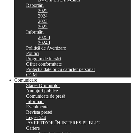
Raportări
2025
2024
2023
2022
Informări
2025 I
2024 I
Politică de Avertizare
Politici
Program de lucrări
Ofițer conformitate
Protectia datelor cu caracter personal
CCM
Comunicare
Starea Drumurilor
Anunţuri publice
Comunicate de presă
Informări
Evenimente
Revista presei
Legea 544
AVERTIZOR ÎN INTERES PUBLIC
Cariere