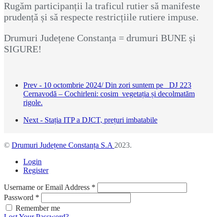
Rugăm participanții la traficul rutier să manifeste
prudență și să respecte restricțiile rutiere impuse.
Drumuri Județene Constanța = drumuri BUNE și
SIGURE!
Prev - 10 octombrie 2024/ Din zori suntem pe DJ 223
Cernavodă – Cochirleni: cosim vegetația și decolmatăm
rigole.
Next - Stația ITP a DJCT, prețuri imbatabile
©
Drumuri Județene Constanța S.A
2023.
Login
Register
Username or Email Address
*
Password
*
Remember me
Lost Your Password?