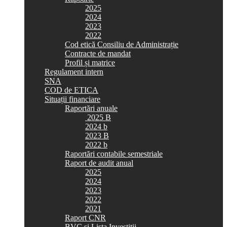
2025
2024
2023
2022
Cod etică Consiliu de Administrație
Contracte de mandat
Profil și matrice
Regulament intern
SNA
COD de ETICA
Situații financiare
Raportări anuale
2025 B
2024 b
2023 B
2022 b
Raportări contabile semestriale
Raport de audit anual
2025
2024
2023
2022
2021
Raport CNR
BVC si Lista Investiții