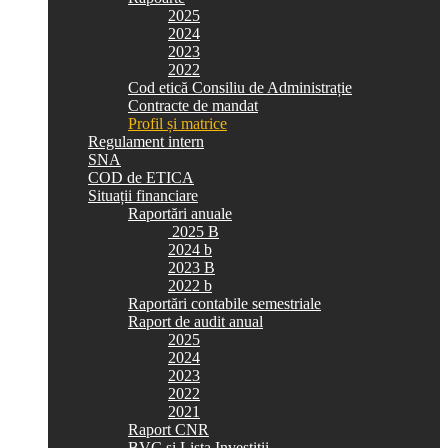
2025
2024
2023
2022
Cod etică Consiliu de Administrație
Contracte de mandat
Profil și matrice
Regulament intern
SNA
COD de ETICA
Situații financiare
Raportări anuale
2025 B
2024 b
2023 B
2022 b
Raportări contabile semestriale
Raport de audit anual
2025
2024
2023
2022
2021
Raport CNR
BVC si Lista Investiții