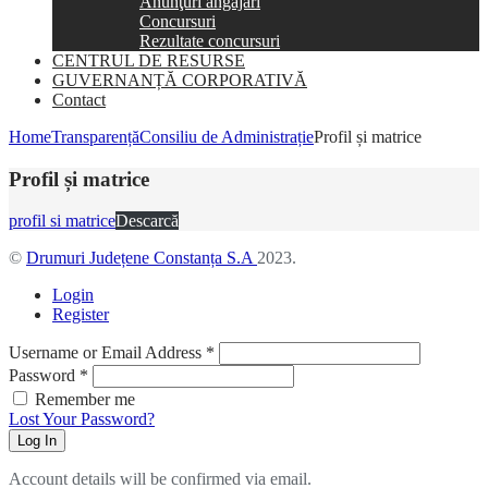
Anunţuri angajări
Concursuri
Rezultate concursuri
CENTRUL DE RESURSE
GUVERNANȚĂ CORPORATIVĂ
Contact
Home
Transparență
Consiliu de Administrație
Profil și matrice
Profil și matrice
profil si matrice
Descarcă
©
Drumuri Județene Constanța S.A
2023.
Login
Register
Username or Email Address
*
Password
*
Remember me
Lost Your Password?
Log In
Account details will be confirmed via email.