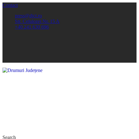
Contact
press@djct.ro
Str. Celulozei Nr. 15 A
+40 241 630 696
Search