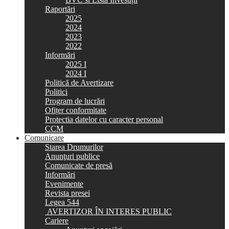
Raportări
2025
2024
2023
2022
Informări
2025 I
2024 I
Politică de Avertizare
Politici
Program de lucrări
Ofițer conformitate
Protectia datelor cu caracter personal
CCM
Comunicare
Starea Drumurilor
Anunţuri publice
Comunicate de presă
Informări
Evenimente
Revista presei
Legea 544
AVERTIZOR ÎN INTERES PUBLIC
Cariere