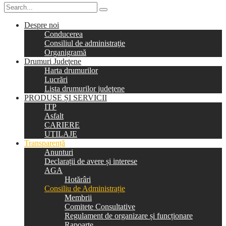
Despre noi
Conducerea
Consiliul de administraţie
Organigramă
Drumuri Judeţene
Harta drumurilor
Lucrări
Lista drumurilor judeţene
PRODUSE ȘI SERVICII
ITP
Asfalt
CARIERE
UTILAJE
Transparență
Anunturi
Declarații de avere și interese
AGA
Hotărâri
Consiliu de Administrație
Membrii
Comitete Consultative
Regulament de organizare și funcționare
Rapoarte