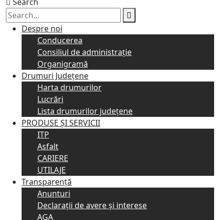
Search
Despre noi
Conducerea
Consiliul de administraţie
Organigramă
Drumuri Judeţene
Harta drumurilor
Lucrări
Lista drumurilor judeţene
PRODUSE ȘI SERVICII
ITP
Asfalt
CARIERE
UTILAJE
Transparență
Anunturi
Declarații de avere și interese
AGA