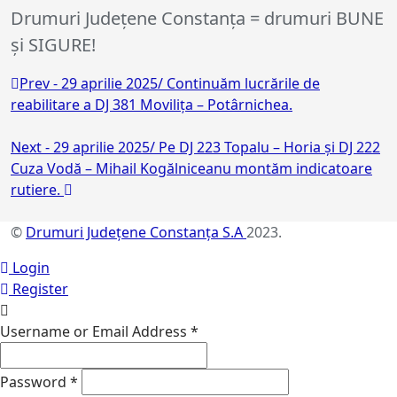
Drumuri Județene Constanța = drumuri BUNE
și SIGURE!
Prev - 29 aprilie 2025/ Continuăm lucrările de
reabilitare a DJ 381 Movilița – Potârnichea.
Next - 29 aprilie 2025/ Pe DJ 223 Topalu – Horia și DJ 222
Cuza Vodă – Mihail Kogălniceanu montăm indicatoare
rutiere.
©
Drumuri Județene Constanța S.A
2023.
Login
Register
Username or Email Address
*
Password
*