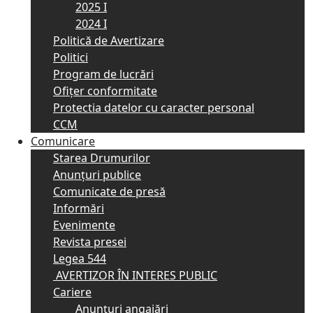
2025 I
2024 I
Politică de Avertizare
Politici
Program de lucrări
Ofițer conformitate
Protectia datelor cu caracter personal
CCM
Comunicare
Starea Drumurilor
Anunţuri publice
Comunicate de presă
Informări
Evenimente
Revista presei
Legea 544
AVERTIZOR ÎN INTERES PUBLIC
Cariere
Anunţuri angajări