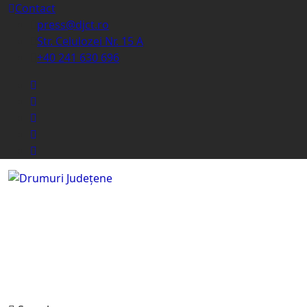
Contact
press@djct.ro
Str. Celulozei Nr. 15 A
+40 241 630 696