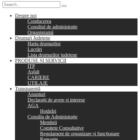
Despre noi
Conducerea
Consiliul de administraţie
Organigramă
Drumuri Judeţene
Harta drumurilor
Lucrări
Lista drumurilor judeţene
PRODUSE ȘI SERVICII
ITP
Asfalt
CARIERE
UTILAJE
Transparență
Anunturi
Declarații de avere și interese
AGA
Hotărâri
Consiliu de Administrație
Membrii
Comitete Consultative
Regulament de organizare și funcționare
Rapoarte