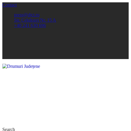
Contact
press@djct.ro
Str. Celulozei Nr. 15 A
+40 241 630 696
Search