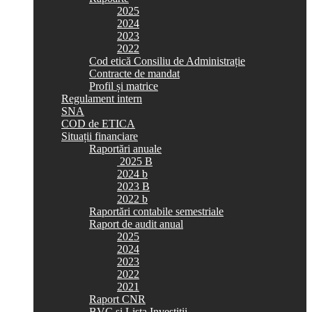
2025
2024
2023
2022
Cod etică Consiliu de Administrație
Contracte de mandat
Profil și matrice
Regulament intern
SNA
COD de ETICA
Situații financiare
Raportări anuale
2025 B
2024 b
2023 B
2022 b
Raportări contabile semestriale
Raport de audit anual
2025
2024
2023
2022
2021
Raport CNR
BVC si Lista Investiții