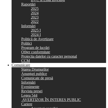
Raportări
2025
2024
2023
2022
Informări
2025 I
2024 I
Politică de Avertizare
Politici
Program de lucrări
Ofițer conformitate
Protectia datelor cu caracter personal
CCM
Comunicare
Starea Drumurilor
Anunţuri publice
Comunicate de presă
Informări
Evenimente
Revista presei
Legea 544
AVERTIZOR ÎN INTERES PUBLIC
Cariere