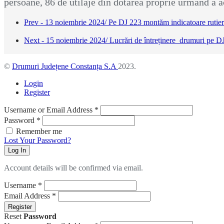
persoane, 86 de utilaje din dotarea proprie urmând a ac
Prev - 13 noiembrie 2024/ Pe DJ 223 montăm indicatoare rutier
Next - 15 noiembrie 2024/ Lucrări de întreținere drumuri pe 
©
Drumuri Județene Constanța S.A
2023.
Login
Register
Username or Email Address
*
Password
*
Remember me
Lost Your Password?
Log In
Account details will be confirmed via email.
Username
*
Email Address
*
Register
Reset
Password