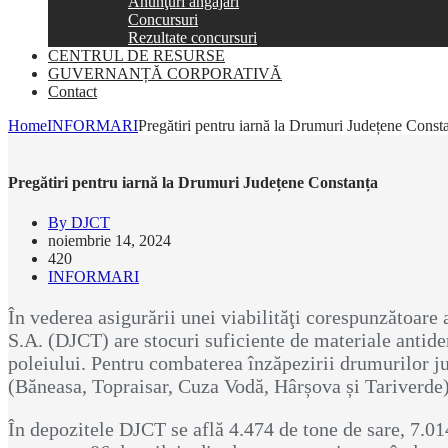
Anunţuri angajări
Concursuri
Rezultate concursuri
CENTRUL DE RESURSE
GUVERNANȚĂ CORPORATIVĂ
Contact
Home
INFORMARI
Pregătiri pentru iarnă la Drumuri Județene Const
Pregătiri pentru iarnă la Drumuri Județene Constanța
By DJCT
noiembrie 14, 2024
420
INFORMARI
În vederea asigurării unei viabilităţi corespunzătoar
S.A. (DJCT) are stocuri suficiente de materiale antidera
poleiului. Pentru combaterea înzăpezirii drumurilor jud
(Băneasa, Topraisar, Cuza Vodă, Hârșova și Tariverde) 
În depozitele DJCT se află 4.474 de tone de sare, 7.01