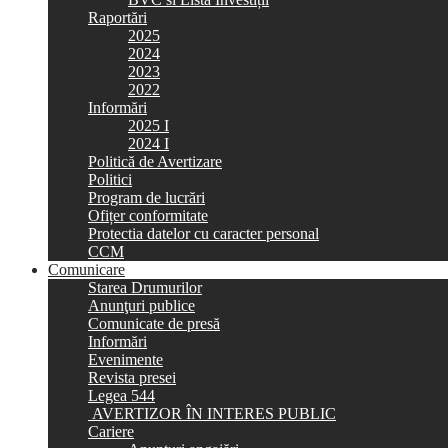
Raportări
2025
2024
2023
2022
Informări
2025 I
2024 I
Politică de Avertizare
Politici
Program de lucrări
Ofițer conformitate
Protectia datelor cu caracter personal
CCM
Comunicare
Starea Drumurilor
Anunţuri publice
Comunicate de presă
Informări
Evenimente
Revista presei
Legea 544
AVERTIZOR ÎN INTERES PUBLIC
Cariere