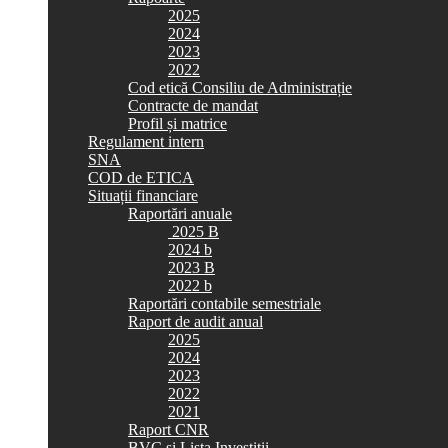
2025
2024
2023
2022
Cod etică Consiliu de Administrație
Contracte de mandat
Profil și matrice
Regulament intern
SNA
COD de ETICA
Situații financiare
Raportări anuale
2025 B
2024 b
2023 B
2022 b
Raportări contabile semestriale
Raport de audit anual
2025
2024
2023
2022
2021
Raport CNR
BVC si Lista Investiții