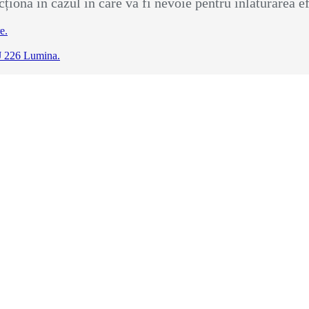
ționa în cazul în care va fi nevoie pentru înlăturarea ef
e.
DJ 226 Lumina.