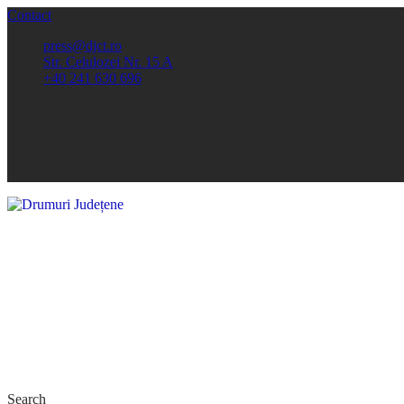
Contact
press@djct.ro
Str. Celulozei Nr. 15 A
+40 241 630 696
Search