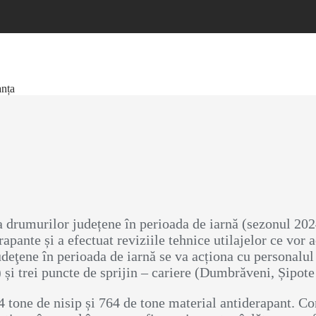
anța
e a drumurilor județene în perioada de iarnă (sezonul 
pante și a efectuat reviziile tehnice utilajelor ce vor a
eţene în perioada de iarnă se va acționa cu personalul și
și trei puncte de sprijin – cariere (Dumbrăveni, Șipote
4 tone de nisip și 764 de tone material antiderapant. C