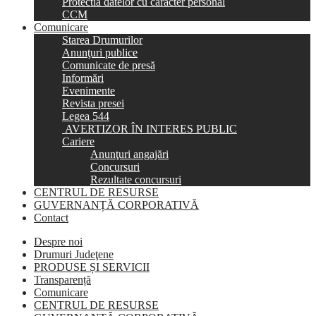
Protectia datelor cu caracter personal
CCM
Comunicare
Starea Drumurilor
Anunţuri publice
Comunicate de presă
Informări
Evenimente
Revista presei
Legea 544
AVERTIZOR ÎN INTERES PUBLIC
Cariere
Anunţuri angajări
Concursuri
Rezultate concursuri
CENTRUL DE RESURSE
GUVERNANȚĂ CORPORATIVĂ
Contact
Despre noi
Drumuri Judeţene
PRODUSE ȘI SERVICII
Transparență
Comunicare
CENTRUL DE RESURSE