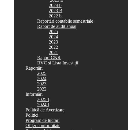
2025 B
2024 b
2023 B
2022 b
Raportări contabile semestriale
Raport de audit anual
2025
2024
2023
2022
2021
Raport CNR
BVC si Lista Investiții
Raportări
2025
2024
2023
2022
Informări
2025 I
2024 I
Politică de Avertizare
Politici
Program de lucrări
Ofițer conformitate