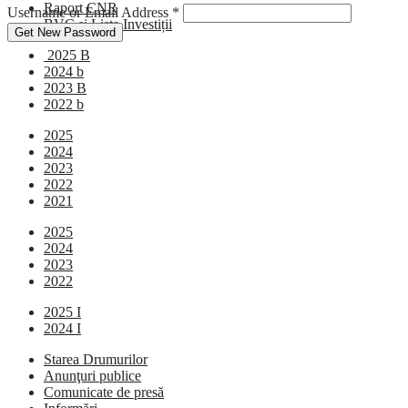
Raport CNR
Username or Email Address
*
BVC si Lista Investiții
Get New Password
2025 B
2024 b
2023 B
2022 b
2025
2024
2023
2022
2021
2025
2024
2023
2022
2025 I
2024 I
Starea Drumurilor
Anunţuri publice
Comunicate de presă