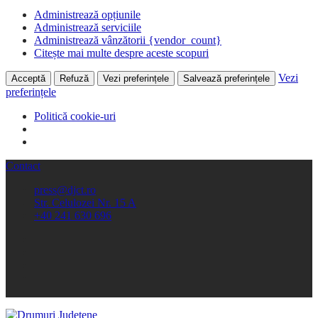
Administrează opțiunile
Administrează serviciile
Administrează vânzătorii {vendor_count}
Citește mai multe despre aceste scopuri
Vezi
Acceptă
Refuză
Vezi preferințele
Salvează preferințele
preferințele
Politică cookie-uri
Contact
press@djct.ro
Str. Celulozei Nr. 15 A
+40 241 630 696