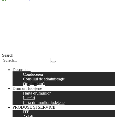
Search
Despre noi
Conducerea
Consiliul de administraţie
Organigramă
Drumuri Judeţene
Harta drumurilor
Lucrări
Lista drumurilor judeţene
PRODUSE ȘI SERVICII
ITP
Asfalt