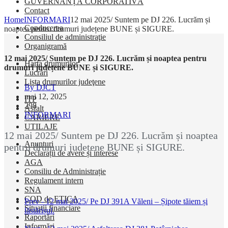
GUVERNANȚĂ CORPORATIVĂ
Contact
Home
INFORMARI
12 mai 2025/ Suntem pe DJ 226. Lucrăm și
Conducerea
noaptea pentru drumuri județene BUNE și SIGURE.
Consiliul de administraţie
Organigramă
12 mai 2025/ Suntem pe DJ 226. Lucrăm și noaptea pentru
Harta drumurilor
drumuri județene BUNE și SIGURE.
Lucrări
Lista drumurilor judeţene
By DJCT
mai 12, 2025
ITP
298
Asfalt
INFORMARI
CARIERE
UTILAJE
12 mai 2025/ Suntem pe DJ 226. Lucrăm și noaptea
Anunturi
pentru drumuri județene BUNE și SIGURE.
Declarații de avere și interese
AGA
Consiliu de Administrație
Regulament intern
SNA
COD de ETICA
Prev - 12 mai 2025/ Pe DJ 391A Văleni – Șipote tăiem și
Situații financiare
lăstărișul.
Raportări
Informări