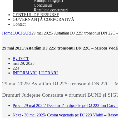
Anunţuri angajări
Concursuri
Rezultate concursuri
CENTRUL DE RESURSE
GUVERNANȚĂ CORPORATIVĂ
Contact
Home
LUCRĂRI
29 mai 2025/ Asfaltăm DJ 225: tronsonul DN 22C – Mi
29 mai 2025/ Asfaltăm DJ 225: tronsonul DN 22C – Mircea Vodă. V
By DJCT
mai 29, 2025
224
INFORMARI
,
LUCRĂRI
29 mai 2025/ Asfaltăm DJ 225: tronsonul DN 22C – Mirc
Drumuri Județene Constanța = drumuri BUNE și SI
Prev - 29 mai 2025/ Decolmatăm rigolele pe DJ 223 Ion Corvi
Next - 30 mai 2025/ Cosim vegetația pe DJ 223 Vlahii – Rasov