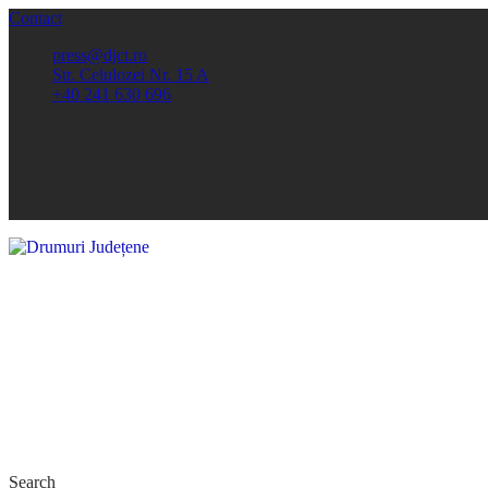
Contact
press@djct.ro
Str. Celulozei Nr. 15 A
+40 241 630 696
Search