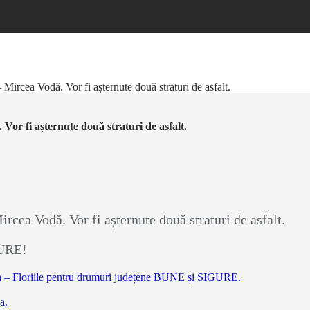
rcea Vodă. Vor fi așternute două straturi de asfalt.
or fi așternute două straturi de asfalt.
ea Vodă. Vor fi așternute două straturi de asfalt.
GURE!
n – Floriile pentru drumuri județene BUNE și SIGURE.
a.