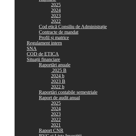
2025
2024
2023
2022
Cod etică Consiliu de Administrație
Contracte de mandat
Profil și matrice
Regulament intern
SNA
COD de ETICA
Situații financiare
Raportări anuale
2025 B
2024 b
2023 B
2022 b
Raportări contabile semestriale
Raport de audit anual
2025
2024
2023
2022
2021
Raport CNR
BVC si Lista Investiții