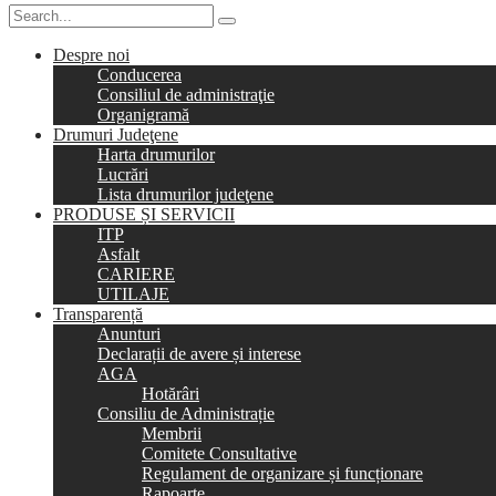
Despre noi
Conducerea
Consiliul de administraţie
Organigramă
Drumuri Judeţene
Harta drumurilor
Lucrări
Lista drumurilor judeţene
PRODUSE ȘI SERVICII
ITP
Asfalt
CARIERE
UTILAJE
Transparență
Anunturi
Declarații de avere și interese
AGA
Hotărâri
Consiliu de Administrație
Membrii
Comitete Consultative
Regulament de organizare și funcționare
Rapoarte