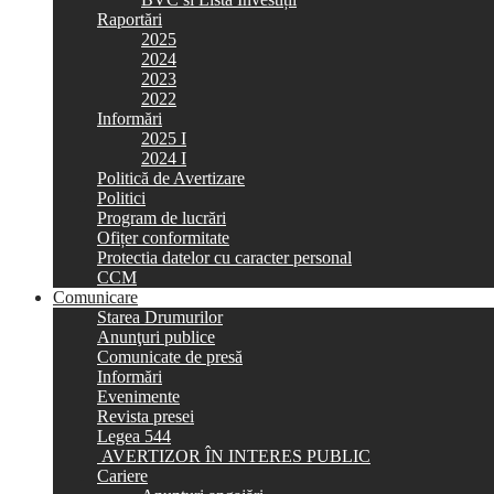
Raportări
2025
2024
2023
2022
Informări
2025 I
2024 I
Politică de Avertizare
Politici
Program de lucrări
Ofițer conformitate
Protectia datelor cu caracter personal
CCM
Comunicare
Starea Drumurilor
Anunţuri publice
Comunicate de presă
Informări
Evenimente
Revista presei
Legea 544
AVERTIZOR ÎN INTERES PUBLIC
Cariere