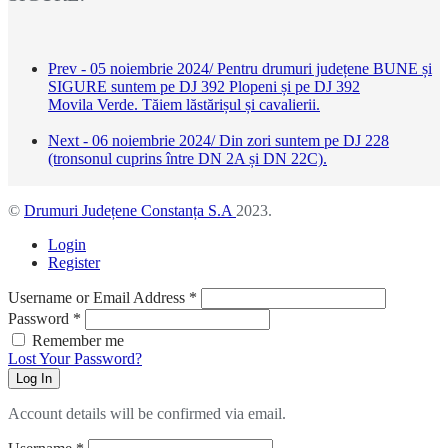
Prev - 05 noiembrie 2024/ Pentru drumuri județene BUNE și
SIGURE suntem pe DJ 392 Plopeni și pe DJ 392
Movila Verde. Tăiem lăstărișul și cavalierii.
Next - 06 noiembrie 2024/ Din zori suntem pe DJ 228
(tronsonul cuprins între DN 2A și DN 22C).
©
Drumuri Județene Constanța S.A
2023.
Login
Register
Username or Email Address
*
Password
*
Remember me
Lost Your Password?
Log In
Account details will be confirmed via email.