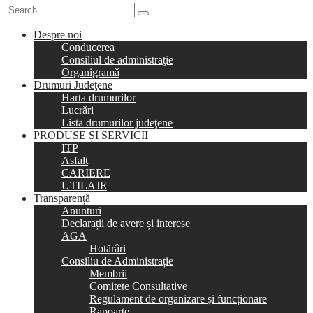
Despre noi
Conducerea
Consiliul de administraţie
Organigramă
Drumuri Judeţene
Harta drumurilor
Lucrări
Lista drumurilor judeţene
PRODUSE ȘI SERVICII
ITP
Asfalt
CARIERE
UTILAJE
Transparență
Anunturi
Declarații de avere și interese
AGA
Hotărâri
Consiliu de Administrație
Membrii
Comitete Consultative
Regulament de organizare și funcționare
Rapoarte