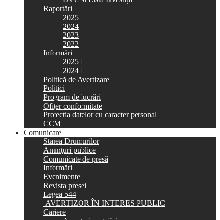
Raportări
2025
2024
2023
2022
Informări
2025 I
2024 I
Politică de Avertizare
Politici
Program de lucrări
Ofițer conformitate
Protectia datelor cu caracter personal
CCM
Comunicare
Starea Drumurilor
Anunţuri publice
Comunicate de presă
Informări
Evenimente
Revista presei
Legea 544
AVERTIZOR ÎN INTERES PUBLIC
Cariere