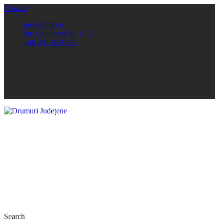
Contact
press@djct.ro
Str. Celulozei Nr. 15 A
+40 241 630 696
Search