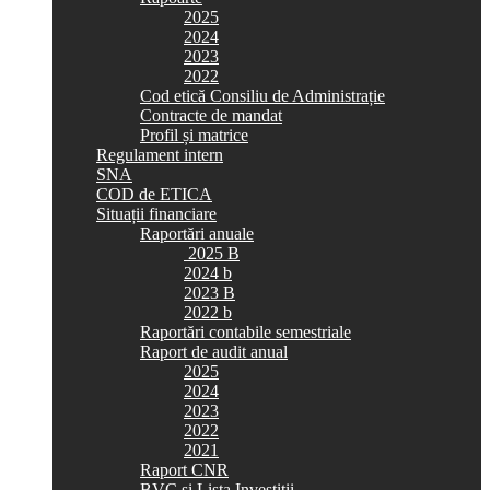
2025
2024
2023
2022
Cod etică Consiliu de Administrație
Contracte de mandat
Profil și matrice
Regulament intern
SNA
COD de ETICA
Situații financiare
Raportări anuale
2025 B
2024 b
2023 B
2022 b
Raportări contabile semestriale
Raport de audit anual
2025
2024
2023
2022
2021
Raport CNR
BVC si Lista Investiții