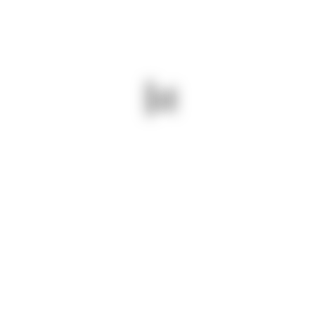
19 mai 2025/ Frezăm carosabilul pe
DJ 225 Mircea Vodă. Săptămâna
viitoare vom asfalta.
Drumuri Județene Constanța =
drumuri BUNE și SIGURE!
PREV - 19 MAI 2025/ DIN ZORII
NEXT - 19 MAI 2025/ PENTRU
ZILEI TĂIEM CAVALIERI PE DJ
DRUMURI JUDEȚENE BUNE ȘI
391A DOBROMIR – VĂLENI.
SIGURE MONTĂM
INDICATOARE PE DJ 223
TOPALU – SEIMENI.