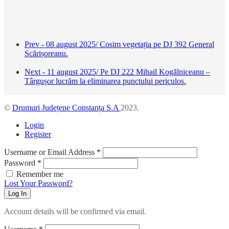
Prev - 08 august 2025/ Cosim vegetația pe DJ 392 General
Scărișoreanu.
Next - 11 august 2025/ Pe DJ 222 Mihail Kogălniceanu –
Târgușor lucrăm la eliminarea punctului periculos.
©
Drumuri Județene Constanța S.A
2023.
Login
Register
Username or Email Address
*
Password
*
Remember me
Lost Your Password?
Log In
Account details will be confirmed via email.