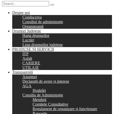
Despre noi
Conducerea
Consiliul de administraţie
Organigramă
Drumuri Judeţene
Harta drumurilor
Lucrări
Lista drumurilor judeţene
PRODUSE ȘI SERVICII
ITP
Asfalt
CARIERE
UTILAJE
Transparență
Anunturi
Declarații de avere și interese
AGA
Hotărâri
Consiliu de Administrație
Membrii
Comitete Consultative
Regulament de organizare și funcționare
Rapoarte