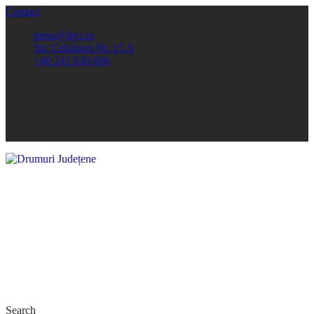
Contact
press@djct.ro
Str. Celulozei Nr. 15 A
+40 241 630 696
Search