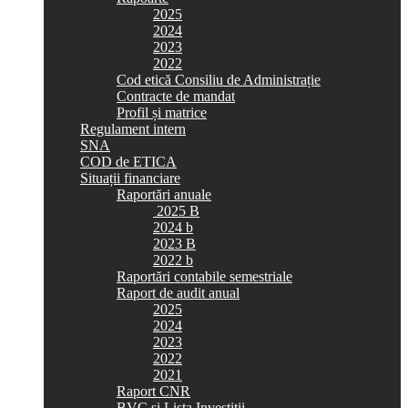
2025
2024
2023
2022
Cod etică Consiliu de Administrație
Contracte de mandat
Profil și matrice
Regulament intern
SNA
COD de ETICA
Situații financiare
Raportări anuale
2025 B
2024 b
2023 B
2022 b
Raportări contabile semestriale
Raport de audit anual
2025
2024
2023
2022
2021
Raport CNR
BVC si Lista Investiții