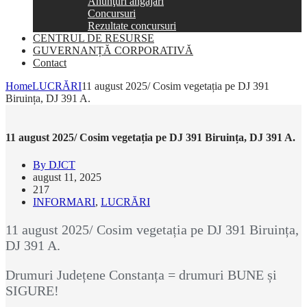
Anunţuri angajări
Concursuri
Rezultate concursuri
CENTRUL DE RESURSE
GUVERNANȚĂ CORPORATIVĂ
Contact
Home
LUCRĂRI
11 august 2025/ Cosim vegetația pe DJ 391
Biruința, DJ 391 A.
11 august 2025/ Cosim vegetația pe DJ 391 Biruința, DJ 391 A.
By DJCT
august 11, 2025
217
INFORMARI
,
LUCRĂRI
11 august 2025/ Cosim vegetația pe DJ 391 Biruința,
DJ 391 A.
Drumuri Județene Constanța = drumuri BUNE și
SIGURE!