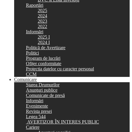
Raportări
2025
2024
2023
2022
Informări
2025 I
2024 I
Politică de Avertizare
Politici
Program de lucrări
Ofițer conformitate
Protectia datelor cu caracter personal
CCM
Comunicare
Starea Drumurilor
Anunţuri publice
Comunicate de presă
Informări
Evenimente
Revista presei
Legea 544
AVERTIZOR ÎN INTERES PUBLIC
Cariere