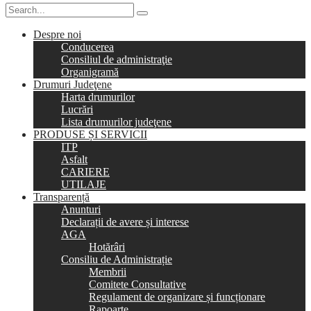
Despre noi
Conducerea
Consiliul de administraţie
Organigramă
Drumuri Judeţene
Harta drumurilor
Lucrări
Lista drumurilor judeţene
PRODUSE ȘI SERVICII
ITP
Asfalt
CARIERE
UTILAJE
Transparență
Anunturi
Declarații de avere și interese
AGA
Hotărâri
Consiliu de Administrație
Membrii
Comitete Consultative
Regulament de organizare și funcționare
Rapoarte