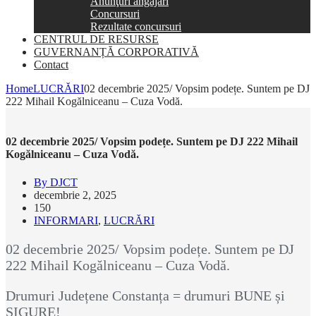
Anunţuri angajări
Concursuri
Rezultate concursuri
CENTRUL DE RESURSE
GUVERNANȚĂ CORPORATIVĂ
Contact
Home
LUCRĂRI
02 decembrie 2025/ Vopsim podețe. Suntem pe DJ
222 Mihail Kogălniceanu – Cuza Vodă.
02 decembrie 2025/ Vopsim podețe. Suntem pe DJ 222 Mihail
Kogălniceanu – Cuza Vodă.
By DJCT
decembrie 2, 2025
150
INFORMARI
,
LUCRĂRI
02 decembrie 2025/ Vopsim podețe. Suntem pe DJ
222 Mihail Kogălniceanu – Cuza Vodă.
Drumuri Județene Constanța = drumuri BUNE și
SIGURE!