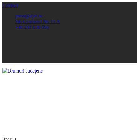
Contact
press@djct.ro
Str. Celulozei Nr. 15 A
+40 241 630 696
Search