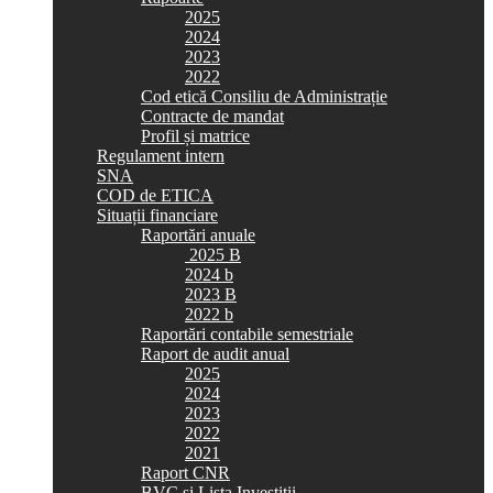
2025
2024
2023
2022
Cod etică Consiliu de Administrație
Contracte de mandat
Profil și matrice
Regulament intern
SNA
COD de ETICA
Situații financiare
Raportări anuale
2025 B
2024 b
2023 B
2022 b
Raportări contabile semestriale
Raport de audit anual
2025
2024
2023
2022
2021
Raport CNR
BVC si Lista Investiții