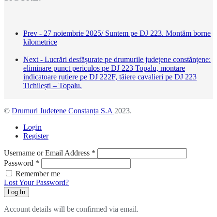
Prev - 27 noiembrie 2025/ Suntem pe DJ 223. Montăm borne
kilometrice
Next - Lucrări desfășurate pe drumurile județene constănțene:
eliminare punct periculos pe DJ 223 Topalu, montare
indicatoare rutiere pe DJ 222F, tăiere cavalieri pe DJ 223
Tichilești – Topalu.
©
Drumuri Județene Constanța S.A
2023.
Login
Register
Username or Email Address
*
Password
*
Remember me
Lost Your Password?
Log In
Account details will be confirmed via email.