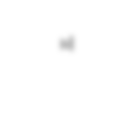
By DJCT
aprilie 25, 2025
228
INFORMARI
25 aprilie 2025/ Pentru drumuri
județene BUNE și SIGURE montăm
indicatoare rutiere pe DJ 222 Cuza
Vodă – Mihail Kogălniceanu.
PREV - 24 APRILIE 2025/ PE DJ
NEXT - 25 APRILIE 2025/
383 EFORIE – TECHIRGHIOL
CONTINUĂM ASFALTAREA PE
LUCRĂRILE AVANSEAZĂ.
DJ 383 EFORIE –
DRUMURI JUDEȚENE
TECHIRGHIOL. S-AU TURNAT
CONSTANȚA = DRUMURI
1.350 DE TONE DE ASFALT.
BUNE ȘI SIGURE!
ASTĂZI FINALIZĂM.