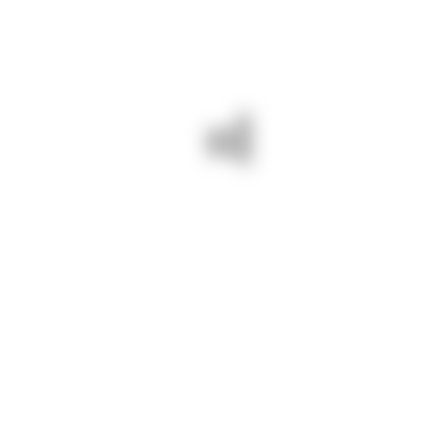
ri BUNE și SIGURE!
ANU – POTÂRNICHEA – MOVILIȚA
NEXT - 03 