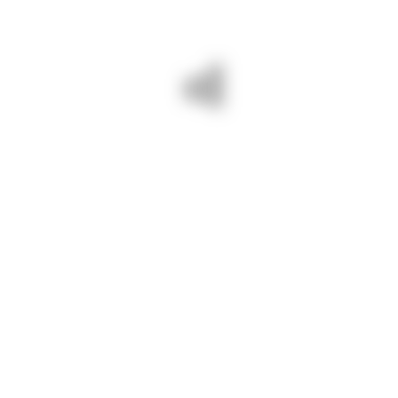
09 mai 2025/ Cosim vegetația pe
DJ 224 Tortoman – Siliștea pentru
drumuri județene BUNE și SIGURE.
PREV - 08 MAI 2025/ SUNTEM
NEXT - 09 MAI 2025/ PENTRU
PE DJ 391A DOBROMIR –
DRUMURI JUDEȚENE BUNE ȘI
VĂLENI. DRUMURI JUDEȚENE
SIGURE TĂIEM CAVALIERI PE
CONSTANȚA = DRUMURI
DJ 391A DOBROMIR – VĂLENI.
BUNE ȘI SIGURE!