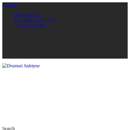
Contact
press@djct.ro
Str. Celulozei Nr. 15 A
+40 241 630 696
Search