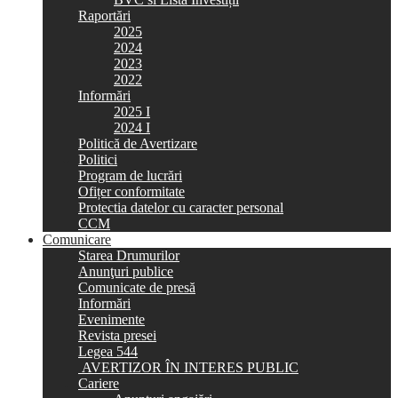
Raportări
2025
2024
2023
2022
Informări
2025 I
2024 I
Politică de Avertizare
Politici
Program de lucrări
Ofițer conformitate
Protectia datelor cu caracter personal
CCM
Comunicare
Starea Drumurilor
Anunţuri publice
Comunicate de presă
Informări
Evenimente
Revista presei
Legea 544
AVERTIZOR ÎN INTERES PUBLIC
Cariere