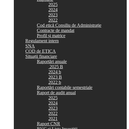
2025
2024
2023
2022
Cod etică Consiliu de Administrație
Contracte de mandat
Profil și matrice
Regulament intern
SNA
COD de ETICA
Situații financiare
Raportări anuale
2025 B
2024 b
2023 B
2022 b
Raportări contabile semestriale
Raport de audit anual
2025
2024
2023
2022
2021
Raport CNR
BVC si Lista Investiții