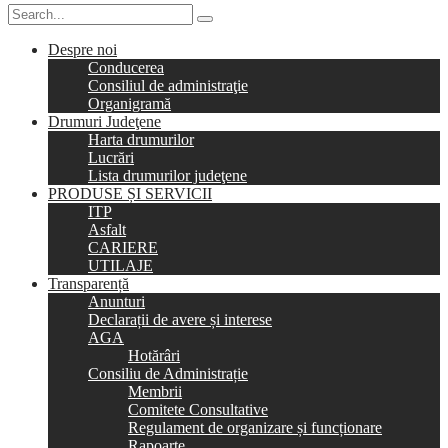
Despre noi
Conducerea
Consiliul de administraţie
Organigramă
Drumuri Judeţene
Harta drumurilor
Lucrări
Lista drumurilor judeţene
PRODUSE ȘI SERVICII
ITP
Asfalt
CARIERE
UTILAJE
Transparență
Anunturi
Declarații de avere și interese
AGA
Hotărâri
Consiliu de Administrație
Membrii
Comitete Consultative
Regulament de organizare și funcționare
Rapoarte