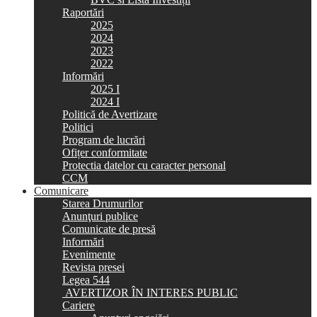
Raportări
2025
2024
2023
2022
Informări
2025 I
2024 I
Politică de Avertizare
Politici
Program de lucrări
Ofițer conformitate
Protectia datelor cu caracter personal
CCM
Comunicare
Starea Drumurilor
Anunţuri publice
Comunicate de presă
Informări
Evenimente
Revista presei
Legea 544
AVERTIZOR ÎN INTERES PUBLIC
Cariere