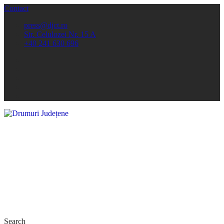
Contact
press@djct.ro
Str. Celulozei Nr. 15 A
+40 241 630 696
Search