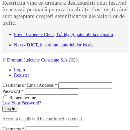
Restricția vine ca urmare a desfășurării unui festival
în această perioadă pe raza localității Costinești când
sunt așteptate creșteri semnificative ale valorilor de
trafic.
Prev - Carierele Cheia, Gârlița, Șipote: ofertă de piatră
Next - DJCT, în sprijinul autorităților locale
©
Drumuri Județene Constanța S.A
2023.
Login
Register
Username or Email Address
*
Password
*
Remember me
Lost Your Password?
Log In
Account details will be confirmed via email.
Username
*