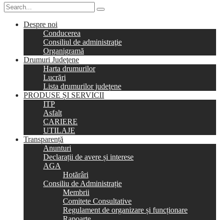
Despre noi
Conducerea
Consiliul de administraţie
Organigramă
Drumuri Judeţene
Harta drumurilor
Lucrări
Lista drumurilor judeţene
PRODUSE ȘI SERVICII
ITP
Asfalt
CARIERE
UTILAJE
Transparență
Anunturi
Declarații de avere și interese
AGA
Hotărâri
Consiliu de Administrație
Membrii
Comitete Consultative
Regulament de organizare și funcționare
Rapoarte