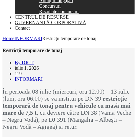
Anunţuri angajări
Concursuri
Rezultate concursuri
CENTRUL DE RESURSE
GUVERNANȚĂ CORPORATIVĂ
Contact
Home
INFORMARI
Restricții temporare de tonaj
Restricții temporare de tonaj
By DJCT
iulie 1, 2026
119
INFORMARI
În perioada 08 iulie (miercuri, ora 12.00) – 13 iulie
(luni, ora 06.00) se va institui pe DN 39
restricție
temporară de tonaj pentru vehicule cu masă mai
mare de 7,5 t
, cu deviere către DN 38 (Vama Veche
– Negru Vodă), pe DJ 391 (Mangalia – Albești –
Negru Vodă – Agigea) și retur.