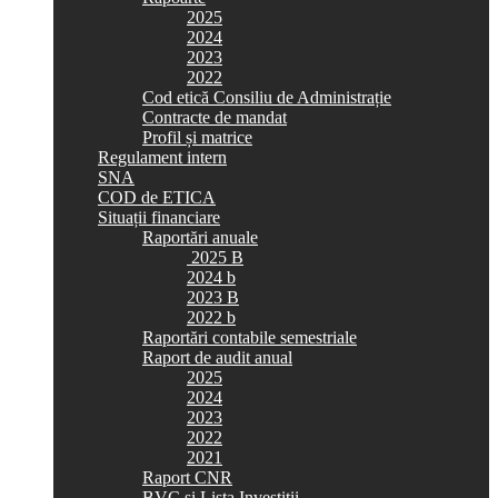
2025
2024
2023
2022
Cod etică Consiliu de Administrație
Contracte de mandat
Profil și matrice
Regulament intern
SNA
COD de ETICA
Situații financiare
Raportări anuale
2025 B
2024 b
2023 B
2022 b
Raportări contabile semestriale
Raport de audit anual
2025
2024
2023
2022
2021
Raport CNR
BVC si Lista Investiții