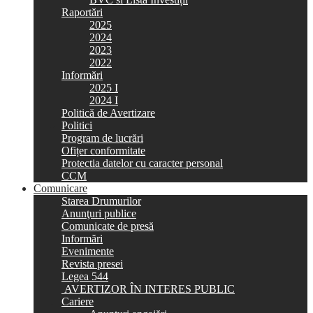
Raportări
2025
2024
2023
2022
Informări
2025 I
2024 I
Politică de Avertizare
Politici
Program de lucrări
Ofițer conformitate
Protectia datelor cu caracter personal
CCM
Comunicare
Starea Drumurilor
Anunţuri publice
Comunicate de presă
Informări
Evenimente
Revista presei
Legea 544
AVERTIZOR ÎN INTERES PUBLIC
Cariere