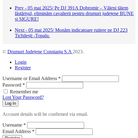
Prev - 05 mai 2025/ Pe DJ 391A Dobromir – Văleni tăiem
lăstărișul, eliminăm cavalierii pentru drumuri județene BUNE
și SIGURE!
Next - 05 mai 2025/ Monăm indicatoare rutiere pe DJ 223
Tichilești -Topalu.
©
Drumuri Județene Constanța S.A
2023.
Login
Register
Username or Email Address
*
Password
*
Remember me
Lost Your Password?
Log In
Account details will be confirmed via email.
Username
*
Email Address
*