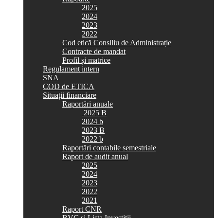
2025
2024
2023
2022
Cod etică Consiliu de Administrație
Contracte de mandat
Profil și matrice
Regulament intern
SNA
COD de ETICA
Situații financiare
Raportări anuale
2025 B
2024 b
2023 B
2022 b
Raportări contabile semestriale
Raport de audit anual
2025
2024
2023
2022
2021
Raport CNR
BVC si Lista Investiții