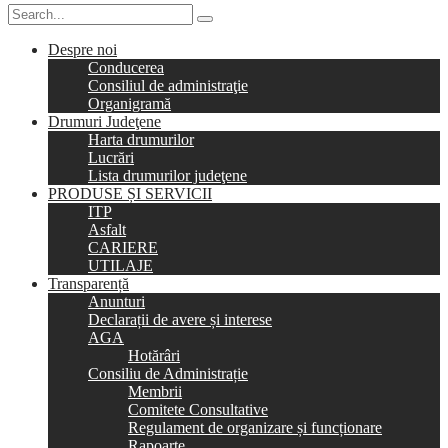
Despre noi
Conducerea
Consiliul de administraţie
Organigramă
Drumuri Judeţene
Harta drumurilor
Lucrări
Lista drumurilor judeţene
PRODUSE ȘI SERVICII
ITP
Asfalt
CARIERE
UTILAJE
Transparență
Anunturi
Declarații de avere și interese
AGA
Hotărâri
Consiliu de Administrație
Membrii
Comitete Consultative
Regulament de organizare și funcționare
Rapoarte