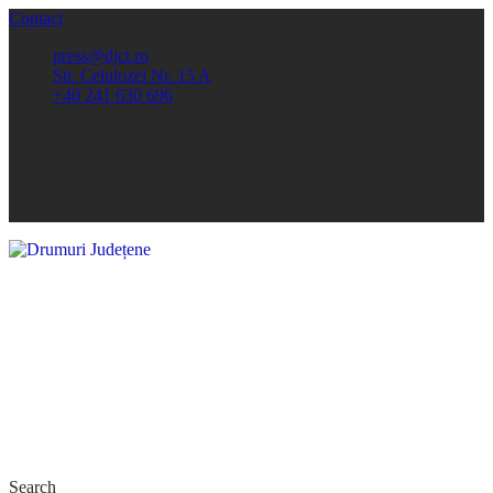
Contact
press@djct.ro
Str. Celulozei Nr. 15 A
+40 241 630 696
Search