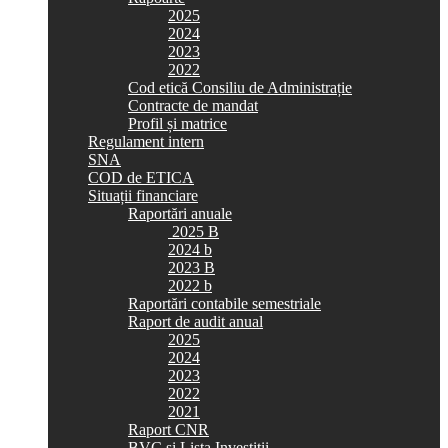
2025
2024
2023
2022
Cod etică Consiliu de Administrație
Contracte de mandat
Profil și matrice
Regulament intern
SNA
COD de ETICA
Situații financiare
Raportări anuale
2025 B
2024 b
2023 B
2022 b
Raportări contabile semestriale
Raport de audit anual
2025
2024
2023
2022
2021
Raport CNR
BVC si Lista Investiții