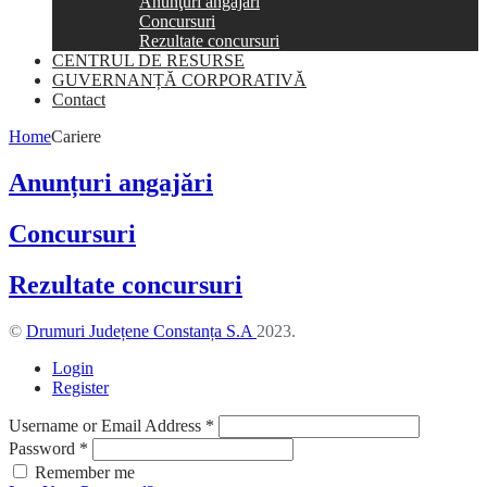
Anunţuri angajări
Concursuri
Rezultate concursuri
CENTRUL DE RESURSE
GUVERNANȚĂ CORPORATIVĂ
Contact
Home
Cariere
Anunțuri angajări
Concursuri
Rezultate concursuri
©
Drumuri Județene Constanța S.A
2023.
Login
Register
Username or Email Address
*
Password
*
Remember me