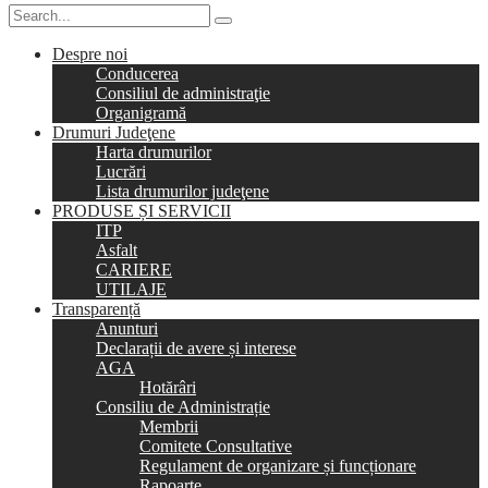
Despre noi
Conducerea
Consiliul de administraţie
Organigramă
Drumuri Judeţene
Harta drumurilor
Lucrări
Lista drumurilor judeţene
PRODUSE ȘI SERVICII
ITP
Asfalt
CARIERE
UTILAJE
Transparență
Anunturi
Declarații de avere și interese
AGA
Hotărâri
Consiliu de Administrație
Membrii
Comitete Consultative
Regulament de organizare și funcționare
Rapoarte