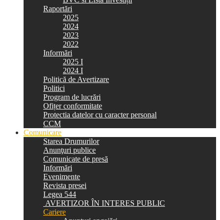
Raportări
2025
2024
2023
2022
Informări
2025 I
2024 I
Politică de Avertizare
Politici
Program de lucrări
Ofițer conformitate
Protectia datelor cu caracter personal
CCM
Comunicare
Starea Drumurilor
Anunţuri publice
Comunicate de presă
Informări
Evenimente
Revista presei
Legea 544
AVERTIZOR ÎN INTERES PUBLIC
Cariere