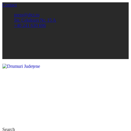
Contact
press@djct.ro
Str. Celulozei Nr. 15 A
+40 241 630 696
Search