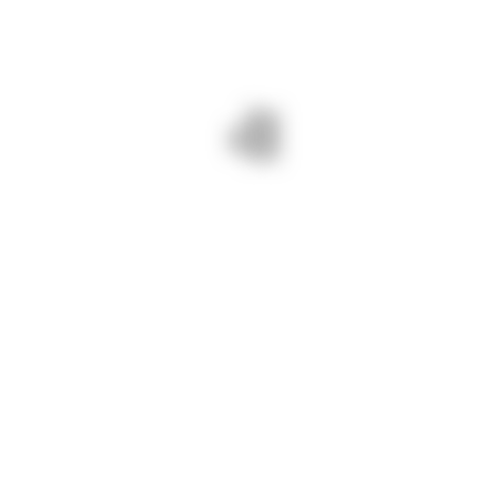
27 septembrie 2024/ Din zori de zi
suntem și pe DJ223 Cernavodă –
Cochirleni. Cosim vegetația pentru
drumuri BUNE și SIGURE!
PREV - 26 SEPTEMBRIE 2024/
NEXT - 27 SEPTEMBRIE 2024/
SUNTEM PE DJ 228 TRONSON
DIN ACTIVITATEA NOASTRĂ:
CUPRINS ÎNTRE DN 22C ȘI DN
PE DJ 391A TĂIEM CAVALIERII.
2A). FREZĂM, AMORSĂM,
TURNĂM COVOR ASFALTIC.