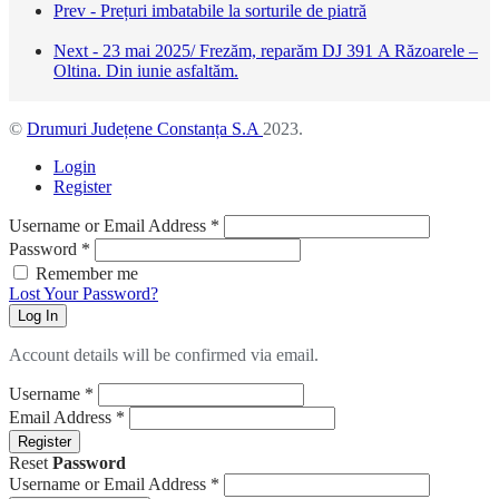
Prev - Prețuri imbatabile la sorturile de piatră
Next - 23 mai 2025/ Frezăm, reparăm DJ 391 A Răzoarele –
Oltina. Din iunie asfaltăm.
©
Drumuri Județene Constanța S.A
2023.
Login
Register
Username or Email Address
*
Password
*
Remember me
Lost Your Password?
Log In
Account details will be confirmed via email.
Username
*
Email Address
*
Register
Reset
Password
Username or Email Address
*