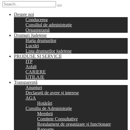
Despre noi
Conducerea
Consiliul de administraţie
Organigramă
Drumuri Judeţene
Harta drumurilor
Lucrări
Lista drumurilor judeţene
PRODUSE ȘI SERVICII
ITP
Asfalt
CARIERE
UTILAJE
Transparență
Anunturi
Declarații de avere și interese
AGA
Hotărâri
Consiliu de Administrație
Membrii
Comitete Consultative
Regulament de organizare și funcționare
Rapoarte