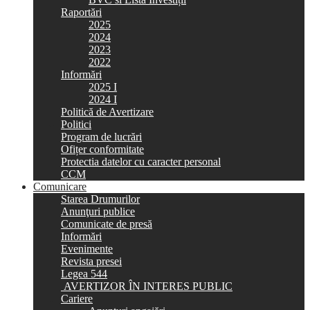
Raportări
2025
2024
2023
2022
Informări
2025 I
2024 I
Politică de Avertizare
Politici
Program de lucrări
Ofițer conformitate
Protectia datelor cu caracter personal
CCM
Comunicare
Starea Drumurilor
Anunţuri publice
Comunicate de presă
Informări
Evenimente
Revista presei
Legea 544
AVERTIZOR ÎN INTERES PUBLIC
Cariere