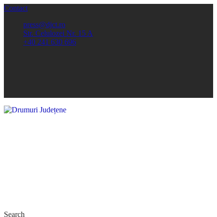
Contact
press@djct.ro
Str. Celulozei Nr. 15 A
+40 241 630 696
Search