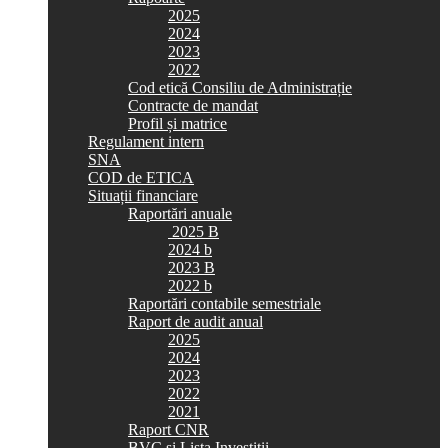
2025
2024
2023
2022
Cod etică Consiliu de Administrație
Contracte de mandat
Profil și matrice
Regulament intern
SNA
COD de ETICA
Situații financiare
Raportări anuale
2025 B
2024 b
2023 B
2022 b
Raportări contabile semestriale
Raport de audit anual
2025
2024
2023
2022
2021
Raport CNR
BVC si Lista Investiții