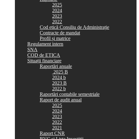
2025
2024
2023
2022
Cod etică Consiliu de Administrație
Contracte de mandat
Profil și matrice
Regulament intern
SNA
COD de ETICA
Situații financiare
Raportări anuale
2025 B
2024 b
2023 B
2022 b
Raportări contabile semestriale
Raport de audit anual
2025
2024
2023
2022
2021
Raport CNR
BVC si Lista Investiții