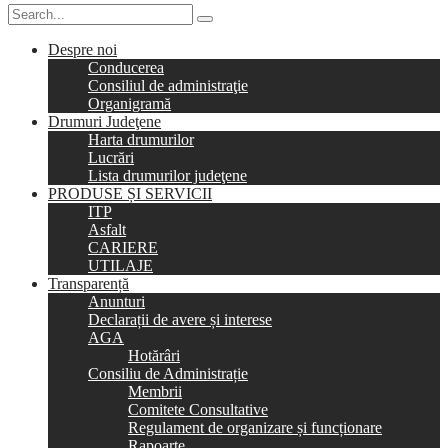
Despre noi
Conducerea
Consiliul de administraţie
Organigramă
Drumuri Judeţene
Harta drumurilor
Lucrări
Lista drumurilor judeţene
PRODUSE ȘI SERVICII
ITP
Asfalt
CARIERE
UTILAJE
Transparență
Anunturi
Declarații de avere și interese
AGA
Hotărâri
Consiliu de Administrație
Membrii
Comitete Consultative
Regulament de organizare și funcționare
Rapoarte