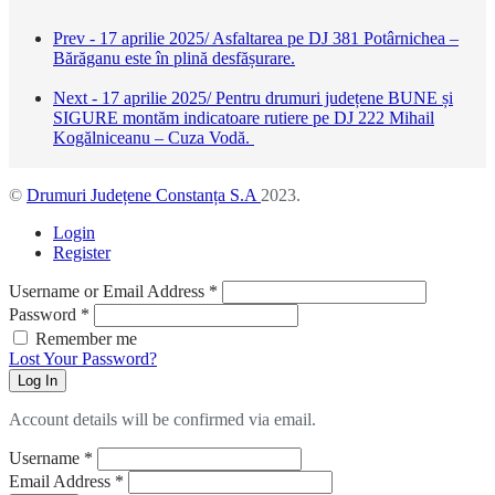
Prev - 17 aprilie 2025/ Asfaltarea pe DJ 381 Potârnichea –
Bărăganu este în plină desfășurare.
Next - 17 aprilie 2025/ Pentru drumuri județene BUNE și
SIGURE montăm indicatoare rutiere pe DJ 222 Mihail
Kogălniceanu – Cuza Vodă.
©
Drumuri Județene Constanța S.A
2023.
Login
Register
Username or Email Address
*
Password
*
Remember me
Lost Your Password?
Log In
Account details will be confirmed via email.
Username
*
Email Address
*