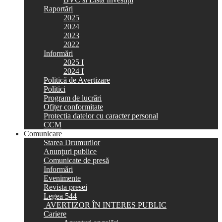
Raportări
2025
2024
2023
2022
Informări
2025 I
2024 I
Politică de Avertizare
Politici
Program de lucrări
Ofițer conformitate
Protectia datelor cu caracter personal
CCM
Comunicare
Starea Drumurilor
Anunţuri publice
Comunicate de presă
Informări
Evenimente
Revista presei
Legea 544
AVERTIZOR ÎN INTERES PUBLIC
Cariere