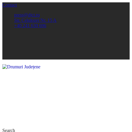
Contact
press@djct.ro
Str. Celulozei Nr. 15 A
+40 241 630 696
Search