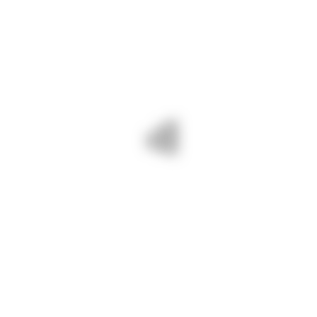
pe timpul nopții. Intervențiile
continuă pentru a menține
circulabile drumurile județene
constănțene.
Rugăm participanții la traficul rutier
să nu pornească la drum fără a
avea mașinile pregătite de iarnă.
Se circulă în condiții de iarnă. Nu
sunt drumuri județene constănțene
închise traficului rutier (ora 08.00).