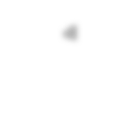
19 martie 2026/ Pe DJ 226 Lumina
lucrăm la eliminarea unui punct
periculos.
Drumuri Județene Constanța =
drumuri BUNE și SIGURE!
PREV - DJCT A EXTINS
NEXT - PROGRAM LUCRĂRI
AUTORIZAȚIA STAȚIEI ITP
2026