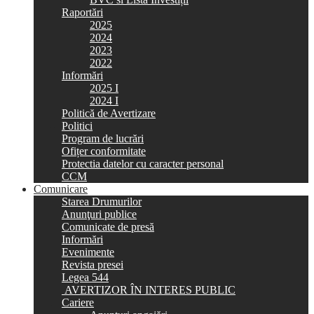
Raportări
2025
2024
2023
2022
Informări
2025 I
2024 I
Politică de Avertizare
Politici
Program de lucrări
Ofițer conformitate
Protectia datelor cu caracter personal
CCM
Comunicare
Starea Drumurilor
Anunţuri publice
Comunicate de presă
Informări
Evenimente
Revista presei
Legea 544
AVERTIZOR ÎN INTERES PUBLIC
Cariere