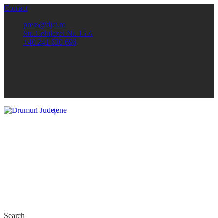
Contact
press@djct.ro
Str. Celulozei Nr. 15 A
+40 241 630 696
Search