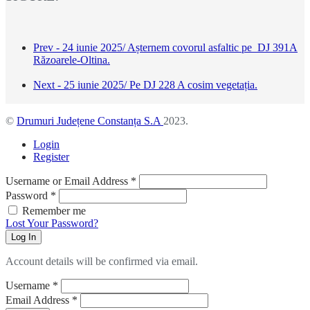
Prev - 24 iunie 2025/ Așternem covorul asfaltic pe DJ 391A
Răzoarele-Oltina.
Next - 25 iunie 2025/ Pe DJ 228 A cosim vegetația.
©
Drumuri Județene Constanța S.A
2023.
Login
Register
Username or Email Address
*
Password
*
Remember me
Lost Your Password?
Log In
Account details will be confirmed via email.
Username
*
Email Address
*