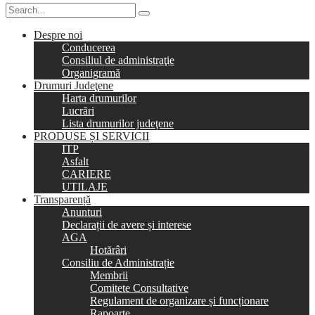
Despre noi
Conducerea
Consiliul de administraţie
Organigramă
Drumuri Judeţene
Harta drumurilor
Lucrări
Lista drumurilor judeţene
PRODUSE ȘI SERVICII
ITP
Asfalt
CARIERE
UTILAJE
Transparență
Anunturi
Declarații de avere și interese
AGA
Hotărâri
Consiliu de Administrație
Membrii
Comitete Consultative
Regulament de organizare și funcționare
Rapoarte