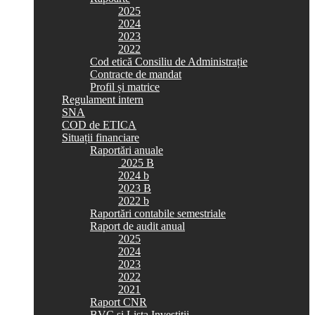
2025
2024
2023
2022
Cod etică Consiliu de Administrație
Contracte de mandat
Profil și matrice
Regulament intern
SNA
COD de ETICA
Situații financiare
Raportări anuale
2025 B
2024 b
2023 B
2022 b
Raportări contabile semestriale
Raport de audit anual
2025
2024
2023
2022
2021
Raport CNR
BVC si Lista Investiții