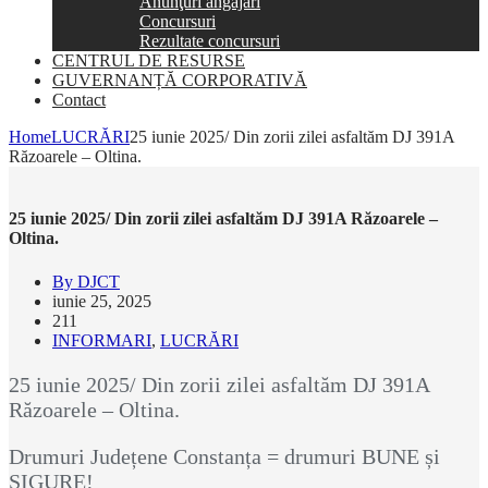
Anunţuri angajări
Concursuri
Rezultate concursuri
CENTRUL DE RESURSE
GUVERNANȚĂ CORPORATIVĂ
Contact
Home
LUCRĂRI
25 iunie 2025/ Din zorii zilei asfaltăm DJ 391A
Răzoarele – Oltina.
25 iunie 2025/ Din zorii zilei asfaltăm DJ 391A Răzoarele –
Oltina.
By DJCT
iunie 25, 2025
211
INFORMARI
,
LUCRĂRI
25 iunie 2025/ Din zorii zilei asfaltăm DJ 391A
Răzoarele – Oltina.
Drumuri Județene Constanța = drumuri BUNE și
SIGURE!