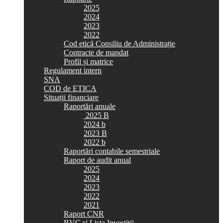
2025
2024
2023
2022
Cod etică Consiliu de Administrație
Contracte de mandat
Profil și matrice
Regulament intern
SNA
COD de ETICA
Situații financiare
Raportări anuale
2025 B
2024 b
2023 B
2022 b
Raportări contabile semestriale
Raport de audit anual
2025
2024
2023
2022
2021
Raport CNR
BVC si Lista Investiții