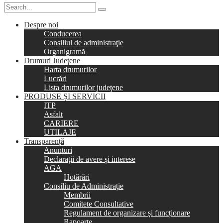
Despre noi
Conducerea
Consiliul de administraţie
Organigramă
Drumuri Judeţene
Harta drumurilor
Lucrări
Lista drumurilor judeţene
PRODUSE ȘI SERVICII
ITP
Asfalt
CARIERE
UTILAJE
Transparență
Anunturi
Declarații de avere și interese
AGA
Hotărâri
Consiliu de Administrație
Membrii
Comitete Consultative
Regulament de organizare și funcționare
Rapoarte