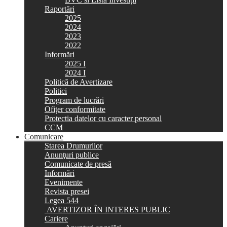
Raportări
2025
2024
2023
2022
Informări
2025 I
2024 I
Politică de Avertizare
Politici
Program de lucrări
Ofițer conformitate
Protectia datelor cu caracter personal
CCM
Comunicare
Starea Drumurilor
Anunţuri publice
Comunicate de presă
Informări
Evenimente
Revista presei
Legea 544
AVERTIZOR ÎN INTERES PUBLIC
Cariere