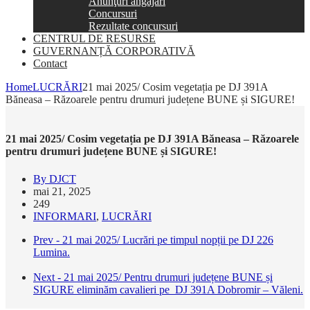
Anunţuri angajări
Concursuri
Rezultate concursuri
CENTRUL DE RESURSE
GUVERNANȚĂ CORPORATIVĂ
Contact
Home
LUCRĂRI
21 mai 2025/ Cosim vegetația pe DJ 391A
Băneasa – Răzoarele pentru drumuri județene BUNE și SIGURE!
21 mai 2025/ Cosim vegetația pe DJ 391A Băneasa – Răzoarele
pentru drumuri județene BUNE și SIGURE!
By DJCT
mai 21, 2025
249
INFORMARI
,
LUCRĂRI
Prev - 21 mai 2025/ Lucrări pe timpul nopții pe DJ 226
Lumina.
Next - 21 mai 2025/ Pentru drumuri județene BUNE și
SIGURE eliminăm cavalieri pe DJ 391A Dobromir – Văleni.