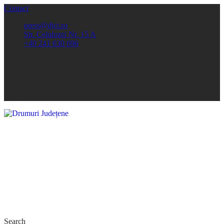
Contact
press@djct.ro
Str. Celulozei Nr. 15 A
+40 241 630 696
Search