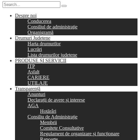
Despre noi
Conducerea
Consiliul de administraţie
Organigramă
Drumuri Judeţene
Harta drumurilor
Lucrări
Lista drumurilor judeţene
PRODUSE ȘI SERVICII
ITP
Asfalt
CARIERE
UTILAJE
Transparență
Anunturi
Declarații de avere și interese
AGA
Hotărâri
Consiliu de Administrație
Membrii
Comitete Consultative
Regulament de organizare și funcționare
Rapoarte