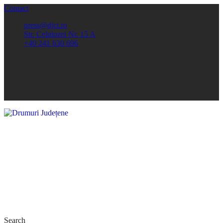
Contact
press@djct.ro
Str. Celulozei Nr. 15 A
+40 241 630 696
Search