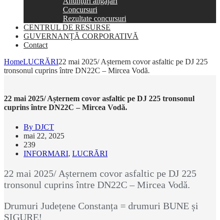
Anunţuri angajări
Concursuri
Rezultate concursuri
CENTRUL DE RESURSE
GUVERNANȚĂ CORPORATIVĂ
Contact
Home
LUCRĂRI
22 mai 2025/ Așternem covor asfaltic pe DJ 225
tronsonul cuprins între DN22C – Mircea Vodă.
22 mai 2025/ Așternem covor asfaltic pe DJ 225 tronsonul
cuprins între DN22C – Mircea Vodă.
By DJCT
mai 22, 2025
239
INFORMARI
,
LUCRĂRI
22 mai 2025/ Așternem covor asfaltic pe DJ 225
tronsonul cuprins între DN22C – Mircea Vodă.
Drumuri Județene Constanța = drumuri BUNE și
SIGURE!