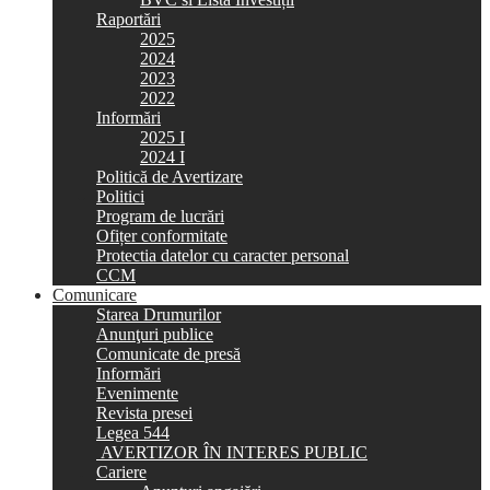
Raportări
2025
2024
2023
2022
Informări
2025 I
2024 I
Politică de Avertizare
Politici
Program de lucrări
Ofițer conformitate
Protectia datelor cu caracter personal
CCM
Comunicare
Starea Drumurilor
Anunţuri publice
Comunicate de presă
Informări
Evenimente
Revista presei
Legea 544
AVERTIZOR ÎN INTERES PUBLIC
Cariere