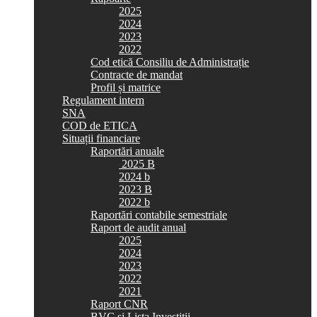
2025
2024
2023
2022
Cod etică Consiliu de Administrație
Contracte de mandat
Profil și matrice
Regulament intern
SNA
COD de ETICA
Situații financiare
Raportări anuale
2025 B
2024 b
2023 B
2022 b
Raportări contabile semestriale
Raport de audit anual
2025
2024
2023
2022
2021
Raport CNR
BVC si Lista Investiții