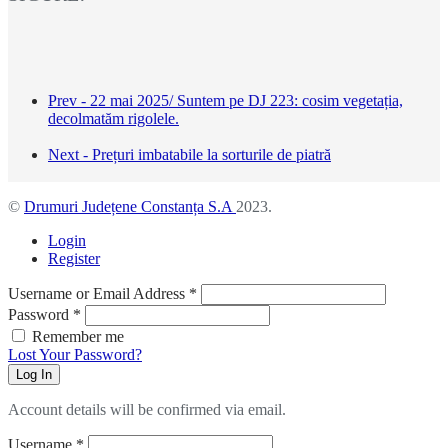
Prev - 22 mai 2025/ Suntem pe DJ 223: cosim vegetația,
decolmatăm rigolele.
Next - Prețuri imbatabile la sorturile de piatră
©
Drumuri Județene Constanța S.A
2023.
Login
Register
Username or Email Address
*
Password
*
Remember me
Lost Your Password?
Log In
Account details will be confirmed via email.
Username
*