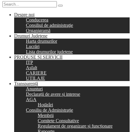
Despre noi
Conducerea
Consiliul de administraţie
Organigramă
Drumuri Judeţene
Harta drumurilor
Lucrări
Lista drumurilor judeţene
PRODUSE ȘI SERVICII
ITP
Asfalt
CARIERE
UTILAJE
Transparență
Anunturi
Declarații de avere și interese
AGA
Hotărâri
Consiliu de Administrație
Membrii
Comitete Consultative
Regulament de organizare și funcționare
Rapoarte