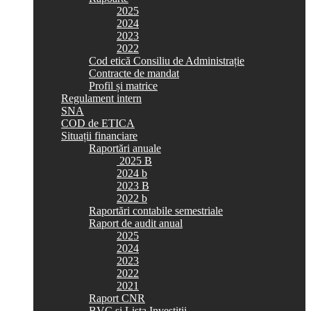
2025
2024
2023
2022
Cod etică Consiliu de Administrație
Contracte de mandat
Profil și matrice
Regulament intern
SNA
COD de ETICA
Situații financiare
Raportări anuale
2025 B
2024 b
2023 B
2022 b
Raportări contabile semestriale
Raport de audit anual
2025
2024
2023
2022
2021
Raport CNR
BVC si Lista Investiții