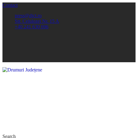
Contact
press@djct.ro
Str. Celulozei Nr. 15 A
+40 241 630 696
Search