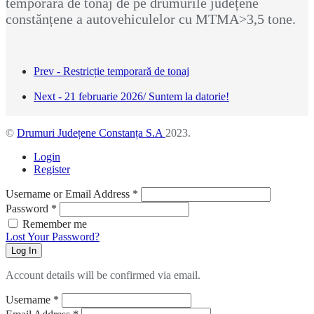
temporară de tonaj de pe drumurile județene
constănțene a autovehiculelor cu MTMA>3,5 tone.
Prev - Restricție temporară de tonaj
Next - 21 februarie 2026/ Suntem la datorie!
©
Drumuri Județene Constanța S.A
2023.
Login
Register
Username or Email Address
*
Password
*
Remember me
Lost Your Password?
Log In
Account details will be confirmed via email.
Username
*