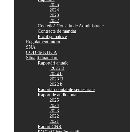
2025
2024
2023
2022
Cod etică Consiliu de Administrație
Contracte de mandat
Profil și matrice
Regulament intern
SNA
COD de ETICA
Situații financiare
Raportări anuale
2025 B
2024 b
2023 B
2022 b
Raportări contabile semestriale
Raport de audit anual
2025
2024
2023
2022
2021
Raport CNR
BVC si Lista Investiții