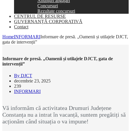
Anunţuri angajări
Concursuri
Rezultate concursuri
CENTRUL DE RESURSE
GUVERNANȚĂ CORPORATIVĂ
Contact
Home
INFORMARI
Informare de presă. „Oamenii și utilajele DJCT,
gata de intervenții”
Informare de presă. „Oamenii și utilajele DJCT, gata de
intervenții”
By DJCT
decembrie 23, 2025
239
INFORMARI
Vă informăm că activitatea Drumuri Județene
Constanța nu a intrat în vacanță, suntem pregătiți să
acționăm când situația o va impune!