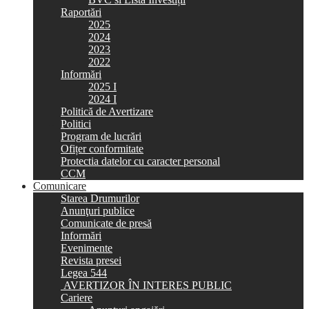
Raportări
2025
2024
2023
2022
Informări
2025 I
2024 I
Politică de Avertizare
Politici
Program de lucrări
Ofițer conformitate
Protectia datelor cu caracter personal
CCM
Comunicare
Starea Drumurilor
Anunţuri publice
Comunicate de presă
Informări
Evenimente
Revista presei
Legea 544
AVERTIZOR ÎN INTERES PUBLIC
Cariere