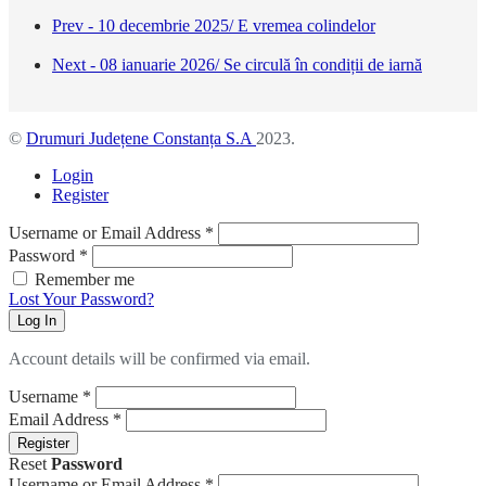
Prev - 10 decembrie 2025/ E vremea colindelor
Next - 08 ianuarie 2026/ Se circulă în condiții de iarnă
©
Drumuri Județene Constanța S.A
2023.
Login
Register
Username or Email Address
*
Password
*
Remember me
Lost Your Password?
Log In
Account details will be confirmed via email.
Username
*
Email Address
*
Register
Reset
Password
Username or Email Address
*