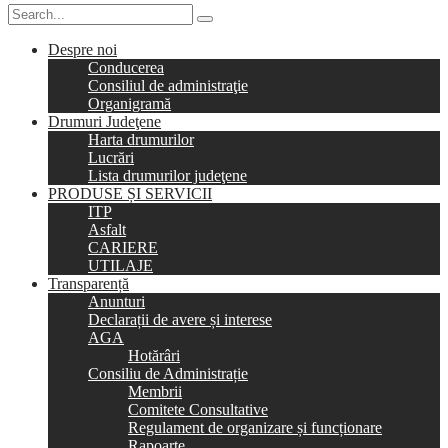
Despre noi
Conducerea
Consiliul de administraţie
Organigramă
Drumuri Judeţene
Harta drumurilor
Lucrări
Lista drumurilor judeţene
PRODUSE ȘI SERVICII
ITP
Asfalt
CARIERE
UTILAJE
Transparență
Anunturi
Declarații de avere și interese
AGA
Hotărâri
Consiliu de Administrație
Membrii
Comitete Consultative
Regulament de organizare și funcționare
Rapoarte