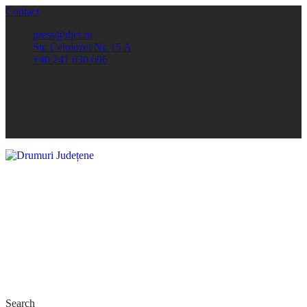
Contact
press@djct.ro
Str. Celulozei Nr. 15 A
+40 241 630 696
Search