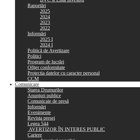
Raportări
2025
2024
2023
2022
Informări
2025 I
2024 I
Politică de Avertizare
Politici
Program de lucrări
Ofițer conformitate
Protectia datelor cu caracter personal
CCM
Comunicare
Starea Drumurilor
Anunţuri publice
Comunicate de presă
Informări
Evenimente
Revista presei
Legea 544
AVERTIZOR ÎN INTERES PUBLIC
Cariere