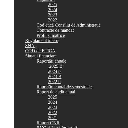
2025
2024
2023
2022
Cod etică Consiliu de Administrație
Contracte de mandat
Profil și matrice
Regulament intern
SNA
COD de ETICA
Situații financiare
Raportări anuale
2025 B
2024 b
2023 B
2022 b
Raportări contabile semestriale
Raport de audit anual
2025
2024
2023
2022
2021
Raport CNR
BVC si Lista Investiții