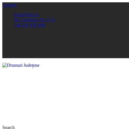
Contact
press@djct.ro
Str. Celulozei Nr. 15 A
+40 241 630 696
Search