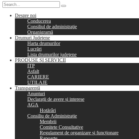
Despre noi
Conducerea
Consiliul de administraţie
Organigramă
Drumuri Judeţene
Harta drumurilor
Lucrări
Lista drumurilor judeţene
PRODUSE ȘI SERVICII
ITP
Asfalt
CARIERE
UTILAJE
Transparență
Anunturi
Declarații de avere și interese
AGA
Hotărâri
Consiliu de Administrație
Membrii
Comitete Consultative
Regulament de organizare și funcționare
Rapoarte