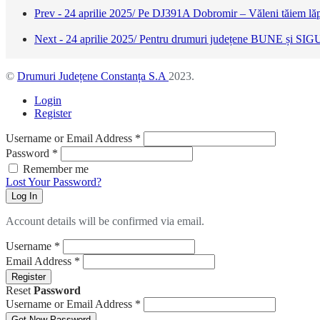
Prev - 24 aprilie 2025/ Pe DJ391A Dobromir – Văleni tăiem lăps
Next - 24 aprilie 2025/ Pentru drumuri județene BUNE și SIGU
©
Drumuri Județene Constanța S.A
2023.
Login
Register
Username or Email Address
*
Password
*
Remember me
Lost Your Password?
Log In
Account details will be confirmed via email.
Username
*
Email Address
*
Register
Reset
Password
Username or Email Address
*
Get New Password