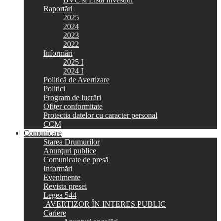
Raportări
2025
2024
2023
2022
Informări
2025 I
2024 I
Politică de Avertizare
Politici
Program de lucrări
Ofițer conformitate
Protectia datelor cu caracter personal
CCM
Comunicare
Starea Drumurilor
Anunţuri publice
Comunicate de presă
Informări
Evenimente
Revista presei
Legea 544
AVERTIZOR ÎN INTERES PUBLIC
Cariere