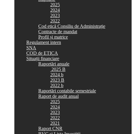
2025
2024
2023
2022
Cod etică Consiliu de Administrație
Contracte de mandat
Profil și matrice
Regulament intern
SNA
COD de ETICA
Situații financiare
Raportări anuale
2025 B
2024 b
2023 B
2022 b
Raportări contabile semestriale
Raport de audit anual
2025
2024
2023
2022
2021
Raport CNR
BVC si Lista Investiții