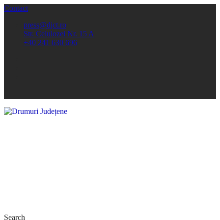
Contact
press@djct.ro
Str. Celulozei Nr. 15 A
+40 241 630 696
Search