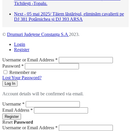
Tichilești -Topalu.
Next - 05 mai 2025/ Tăiem lăstărișul, eliminăm cavalierii pe
DJ 381 Potârnichea și DJ 393 ARSA
©
Drumuri Județene Constanța S.A
2023.
Login
Register
Username or Email Address
*
Password
*
Remember me
Lost Your Password?
Log In
Account details will be confirmed via email.
Username
*
Email Address
*
Register
Reset
Password
Username or Email Address
*