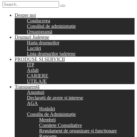
Despre noi
Conducerea
Consiliul de administraţie
Organigramă
Drumuri Judeţene
Harta drumurilor
Lucrări
Lista drumurilor judeţene
PRODUSE ȘI SERVICII
ITP
Asfalt
CARIERE
UTILAJE
Transparență
Anunturi
Declarații de avere și interese
AGA
Hotărâri
Consiliu de Administrație
Membrii
Comitete Consultative
Regulament de organizare și funcționare
Rapoarte