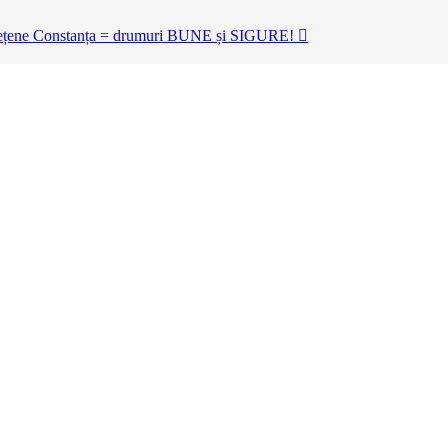
udețene Constanța = drumuri BUNE și SIGURE!