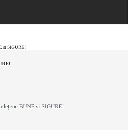
UNE și SIGURE!
GURE!
i județene BUNE și SIGURE!