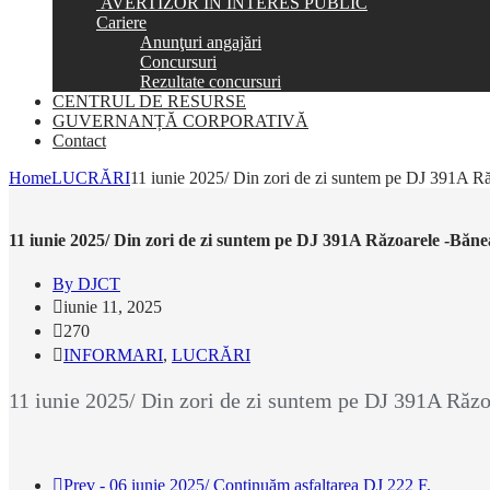
AVERTIZOR ÎN INTERES PUBLIC
Cariere
Anunţuri angajări
Concursuri
Rezultate concursuri
CENTRUL DE RESURSE
GUVERNANȚĂ CORPORATIVĂ
Contact
Home
LUCRĂRI
11 iunie 2025/ Din zori de zi suntem pe DJ 391A 
11 iunie 2025/ Din zori de zi suntem pe DJ 391A Răzoarele -Bă
By DJCT
iunie 11, 2025
270
INFORMARI
,
LUCRĂRI
11 iunie 2025/ Din zori de zi suntem pe DJ 391A Ră
Prev - 06 iunie 2025/ Continuăm asfaltarea DJ 222 F.