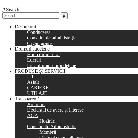
Search
Despre noi
Conducerea
Consiliul de administraţie
Organigramă
Drumuri Judeţene
Harta drumurilor
Lucrări
Lista drumurilor judeţene
PRODUSE ȘI SERVICII
ITP
Asfalt
CARIERE
UTILAJE
Transparență
Anunturi
Declarații de avere și interese
AGA
Hotărâri
Consiliu de Administrație
Membrii
Comitete Consultative