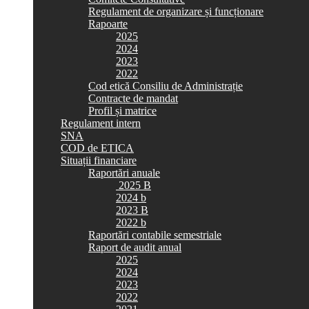
Regulament de organizare și funcționare
Rapoarte
2025
2024
2023
2022
Cod etică Consiliu de Administrație
Contracte de mandat
Profil și matrice
Regulament intern
SNA
COD de ETICA
Situații financiare
Raportări anuale
2025 B
2024 b
2023 B
2022 b
Raportări contabile semestriale
Raport de audit anual
2025
2024
2023
2022