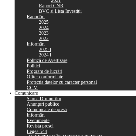
2021
Raport CNR
BVC si Lista Investiții
Raportări
2025
2024
2023
2022
Informări
2025 I
2024 I
Politică de Avertizare
Politici
Program de lucrări
Ofițer conformitate
Protectia datelor cu caracter personal
CCM
Comunicare
Starea Drumurilor
Anunţuri publice
Comunicate de presă
Informări
Evenimente
Revista presei
Legea 544