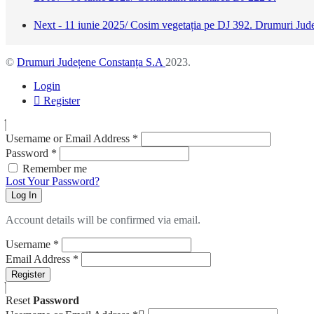
Next - 11 iunie 2025/ Cosim vegetația pe DJ 392. Drumuri J
©
Drumuri Județene Constanța S.A
2023.
Login
Register
Username or Email Address
*
Password
*
Remember me
Lost Your Password?
Log In
Account details will be confirmed via email.
Username
*
Email Address
*
Register
Reset
Password