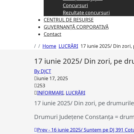
Concursuri
Rezultate concursuri
CENTRUL DE RESURSE
GUVERNANȚĂ CORPORATIVĂ
Contact
Home
LUCRĂRI
17 iunie 2025/ Din zori
17 iunie 2025/ Din zori, pe d
By DJCT
iunie 17, 2025
253
INFORMARI
,
LUCRĂRI
17 iunie 2025/ Din zori, pe drumuril
Drumuri Județene Constanța = drum
Prev - 16 iunie 2025/ Suntem pe DJ 391 Co