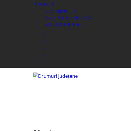
Contact
press@djct.ro
Str. Celulozei Nr. 15 A
+40 241 630 696