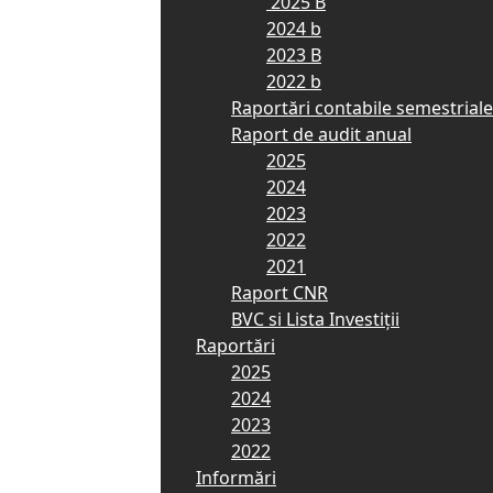
2025 B
2024 b
2023 B
2022 b
Raportări contabile semestriale
Raport de audit anual
2025
2024
2023
2022
2021
Raport CNR
BVC si Lista Investiții
Raportări
2025
2024
2023
2022
Informări