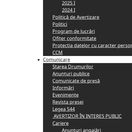
2025 I
2024 I
Politică de Avertizare
Politici
Program de lucrări
Ofițer conformitate
Protectia datelor cu caracter perso
CCM
Comunicare
Starea Drumurilor
Anunţuri publice
Comunicate de presă
Informări
Evenimente
Revista presei
Legea 544
AVERTIZOR ÎN INTERES PUBLIC
Cariere
Anunţuri angajări