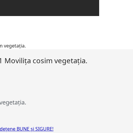
m vegetația.
 Movilița cosim vegetația.
vegetația.
udețene BUNE și SIGURE!