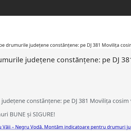
, pe drumurile județene constănțene: pe DJ 381 Movilița cosi
rumurile județene constănțene: pe DJ 381
e județene constănțene: pe DJ 381 Movilița cosim 
uri BUNE și SIGURE!
tu Văii – Negru Vodă. Montăm indicatoare pentru drumuri j