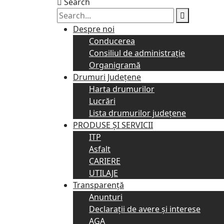
Search
Despre noi
Conducerea
Consiliul de administraţie
Organigramă
Drumuri Judeţene
Harta drumurilor
Lucrări
Lista drumurilor judeţene
PRODUSE ȘI SERVICII
ITP
Asfalt
CARIERE
UTILAJE
Transparență
Anunturi
Declarații de avere și interese
AGA