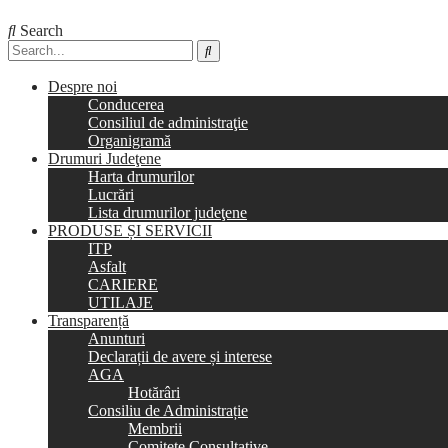
Search
Despre noi
Conducerea
Consiliul de administraţie
Organigramă
Drumuri Judeţene
Harta drumurilor
Lucrări
Lista drumurilor judeţene
PRODUSE ȘI SERVICII
ITP
Asfalt
CARIERE
UTILAJE
Transparență
Anunturi
Declarații de avere și interese
AGA
Hotărâri
Consiliu de Administrație
Membrii
Comitete Consultative