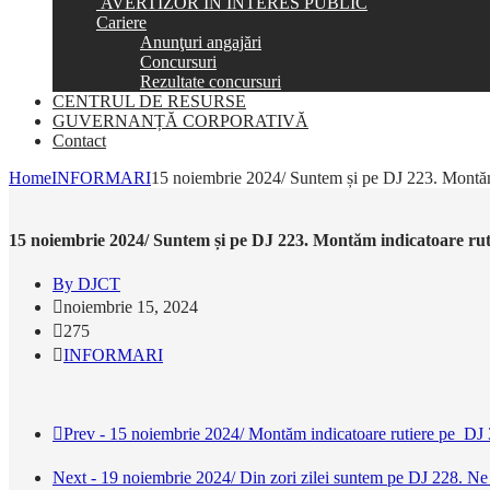
AVERTIZOR ÎN INTERES PUBLIC
Cariere
Anunţuri angajări
Concursuri
Rezultate concursuri
CENTRUL DE RESURSE
GUVERNANȚĂ CORPORATIVĂ
Contact
Home
INFORMARI
15 noiembrie 2024/ Suntem și pe DJ 223. Montă
15 noiembrie 2024/ Suntem și pe DJ 223. Montăm indicatoare r
By DJCT
noiembrie 15, 2024
275
INFORMARI
Prev - 15 noiembrie 2024/ Montăm indicatoare rutiere pe 
Next - 19 noiembrie 2024/ Din zori zilei suntem pe DJ 228. Ne 