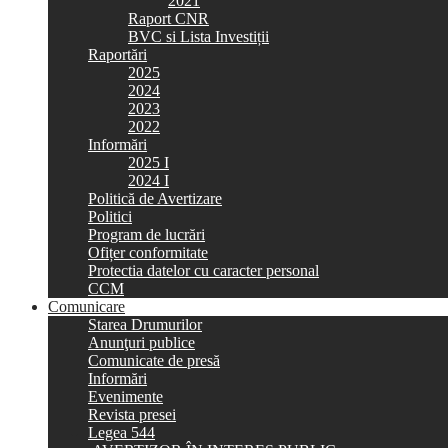
2021
Raport CNR
BVC si Lista Investiții
Raportări
2025
2024
2023
2022
Informări
2025 I
2024 I
Politică de Avertizare
Politici
Program de lucrări
Ofițer conformitate
Protectia datelor cu caracter personal
CCM
Comunicare
Starea Drumurilor
Anunţuri publice
Comunicate de presă
Informări
Evenimente
Revista presei
Legea 544