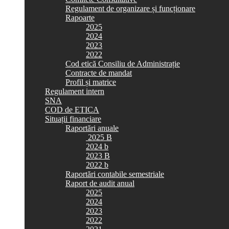
Regulament de organizare și funcționare
Rapoarte
2025
2024
2023
2022
Cod etică Consiliu de Administrație
Contracte de mandat
Profil și matrice
Regulament intern
SNA
COD de ETICA
Situații financiare
Raportări anuale
2025 B
2024 b
2023 B
2022 b
Raportări contabile semestriale
Raport de audit anual
2025
2024
2023
2022