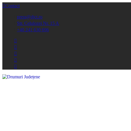
Contact
press@djct.ro
Str. Celulozei Nr. 15 A
+40 241 630 696