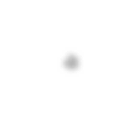
drumurile județene cu utilaje și
material antiderapant.
Rugăm participanții la traficul rutier
să circule cu prudență și să evite la
deplasările.
Pentru sesizări privind starea
drumurilor județene vă stă la
dispoziție Dispeceratul DJCT la
telefoane: 0241 630 696 sau 0735
008 802.