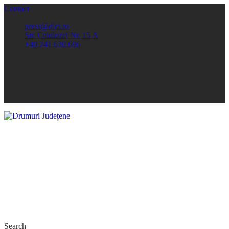
Contact
press@djct.ro
Str. Celulozei Nr. 15 A
+40 241 630 696
Search