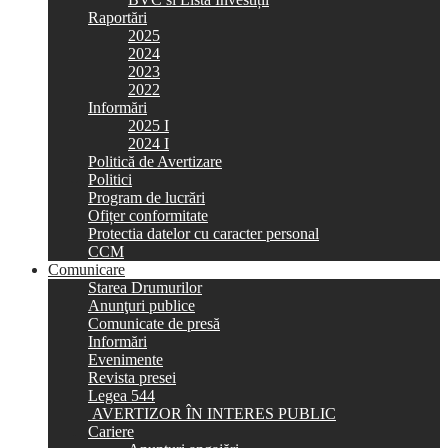
Raportări
2025
2024
2023
2022
Informări
2025 I
2024 I
Politică de Avertizare
Politici
Program de lucrări
Ofițer conformitate
Protectia datelor cu caracter personal
CCM
Comunicare
Starea Drumurilor
Anunţuri publice
Comunicate de presă
Informări
Evenimente
Revista presei
Legea 544
AVERTIZOR ÎN INTERES PUBLIC
Cariere