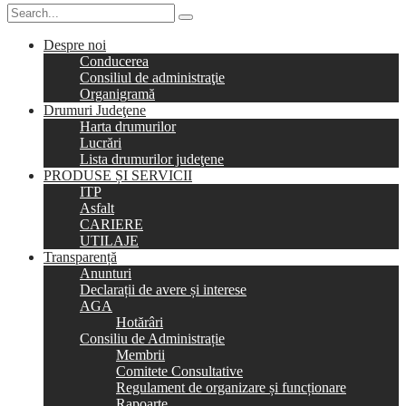
Despre noi
Conducerea
Consiliul de administraţie
Organigramă
Drumuri Judeţene
Harta drumurilor
Lucrări
Lista drumurilor judeţene
PRODUSE ȘI SERVICII
ITP
Asfalt
CARIERE
UTILAJE
Transparență
Anunturi
Declarații de avere și interese
AGA
Hotărâri
Consiliu de Administrație
Membrii
Comitete Consultative
Regulament de organizare și funcționare
Rapoarte