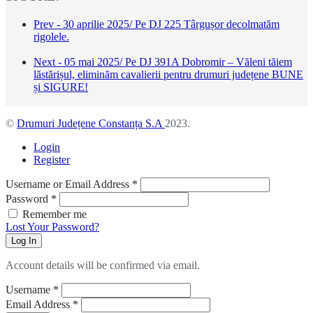
Prev - 30 aprilie 2025/ Pe DJ 225 Târgușor decolmatăm
rigolele.
Next - 05 mai 2025/ Pe DJ 391A Dobromir – Văleni tăiem
lăstărișul, eliminăm cavalierii pentru drumuri județene BUNE
și SIGURE!
©
Drumuri Județene Constanța S.A
2023.
Login
Register
Username or Email Address
*
Password
*
Remember me
Lost Your Password?
Log In
Account details will be confirmed via email.
Username
*
Email Address
*