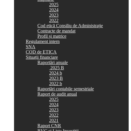
2025
2024
2023
2022
Cod etică Consiliu de Administrație
Contracte de mandat
Profil și matrice
Regulament intern
SNA
COD de ETICA
Situații financiare
Raportări anuale
2025 B
2024 b
2023 B
2022 b
Raportări contabile semestriale
Raport de audit anual
2025
2024
2023
2022
2021
Raport CNR
BVC si Lista Investiții