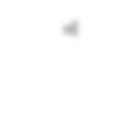
ȚUȚUI Emilia-Georgeta – membru
Comitetul de Gestionare a Riscurilor:
BUTISEACĂ Alexandru – președinte
GOIDEA Florin – membru
ȚUȚUI Emilia-Georgeta – membru
Comitetul de Audit:
BUTISEACĂ Alexandru – președinte
GOIDEA Florin – membru
ȚUȚUI Emilia-Georgeta – membru
©
DRUMURI JUDEȚENE CONSTANȚA S.A
2023.