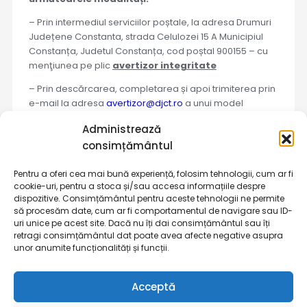
– Prin intermediul serviciilor poștale, la adresa Drumuri
Județene Constanta, strada Celulozei 15 A Municipiul
Constanța, Judetul Constanța, cod poștal 900155 – cu
menţiunea pe plic
avertizor integritate
– Prin descărcarea, completarea și apoi trimiterea prin
e-mail la adresa
avertizor@djct.ro
a unui model
de
formular
Administrează
– Telefonic: +40.241.630.696
consimțământul
– Personal, prin prezentarea la sediul Societății
Pentru a oferi cea mai bună experiență, folosim tehnologii, cum ar fi
„Drumuri Județene Constanța” S.A.
cookie-uri, pentru a stoca și/sau accesa informațiile despre
dispozitive. Consimțământul pentru aceste tehnologii ne permite
– Persoana responsabilă cu centralizarea avertizărilor
să procesăm date, cum ar fi comportamentul de navigare sau ID-
în interes public la nivelul Societății „Drumuri Județene
uri unice pe acest site. Dacă nu îți dai consimțământul sau îți
Constanța” S.A. este Daniela Malciu –
Decizia
retragi consimțământul dat poate avea afecte negative asupra
unor anumite funcționalități și funcții.
Consultati online prevederile
Legii 361/2022
Acceptă