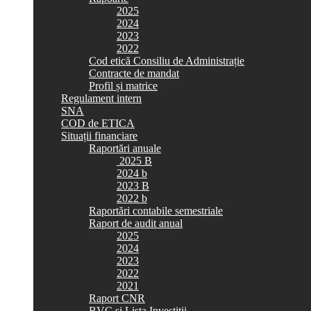
2025
2024
2023
2022
Cod etică Consiliu de Administrație
Contracte de mandat
Profil și matrice
Regulament intern
SNA
COD de ETICA
Situații financiare
Raportări anuale
2025 B
2024 b
2023 B
2022 b
Raportări contabile semestriale
Raport de audit anual
2025
2024
2023
2022
2021
Raport CNR
BVC si Lista Investiții