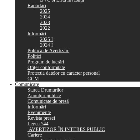
Raportări
2025
2024
2023
2022
Informări
2025 I
2024 I
Politică de Avertizare
Politici
Program de lucrări
Ofițer conformitate
Protectia datelor cu caracter personal
CCM
Comunicare
Starea Drumurilor
Anunţuri publice
Comunicate de presă
Informări
Evenimente
Revista presei
Legea 544
AVERTIZOR ÎN INTERES PUBLIC
Cariere