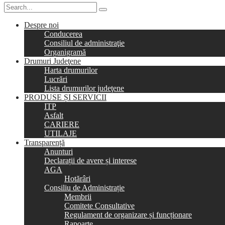
Despre noi
Conducerea
Consiliul de administraţie
Organigramă
Drumuri Judeţene
Harta drumurilor
Lucrări
Lista drumurilor judeţene
PRODUSE ȘI SERVICII
ITP
Asfalt
CARIERE
UTILAJE
Transparență
Anunturi
Declarații de avere și interese
AGA
Hotărâri
Consiliu de Administrație
Membrii
Comitete Consultative
Regulament de organizare și funcționare
Rapoarte