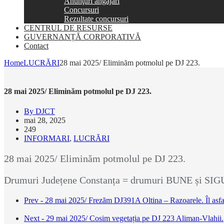
Anunţuri angajări
Concursuri
Rezultate concursuri
CENTRUL DE RESURSE
GUVERNANȚĂ CORPORATIVĂ
Contact
Home
LUCRĂRI
28 mai 2025/ Eliminăm potmolul pe DJ 223.
28 mai 2025/ Eliminăm potmolul pe DJ 223.
By DJCT
mai 28, 2025
249
INFORMARI
,
LUCRĂRI
28 mai 2025/ Eliminăm potmolul pe DJ 223.
Drumuri Județene Constanța = drumuri BUNE și SI
Prev - 28 mai 2025/ Frezăm DJ391A Oltina – Razoarele. Îl asfal
Next - 29 mai 2025/ Cosim vegetația pe DJ 223 Aliman-Vlahii.