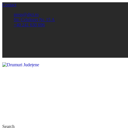
Contact
press@djct.ro
Str. Celulozei Nr. 15 A
+40 241 630 696
Search