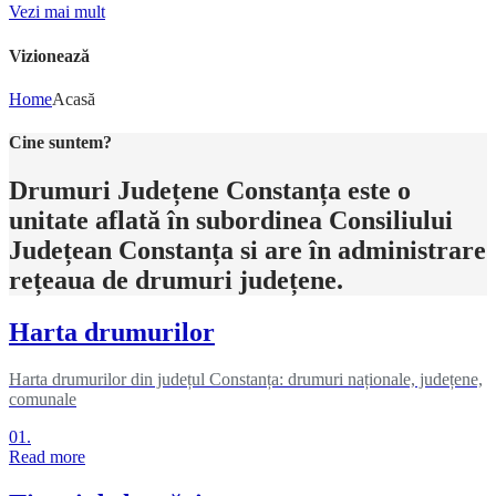
Vezi mai mult
Vizionează
Home
Acasă
Cine suntem?
Drumuri Județene Constanța este o
unitate aflată în subordinea Consiliului
Județean Constanța si are în administrare
rețeaua de drumuri județene.
Harta drumurilor
Harta drumurilor din județul Constanța: drumuri naționale, județene,
comunale
01.
Read more