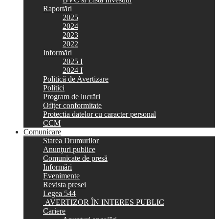
Raportări
2025
2024
2023
2022
Informări
2025 I
2024 I
Politică de Avertizare
Politici
Program de lucrări
Ofițer conformitate
Protectia datelor cu caracter personal
CCM
Comunicare
Starea Drumurilor
Anunţuri publice
Comunicate de presă
Informări
Evenimente
Revista presei
Legea 544
AVERTIZOR ÎN INTERES PUBLIC
Cariere