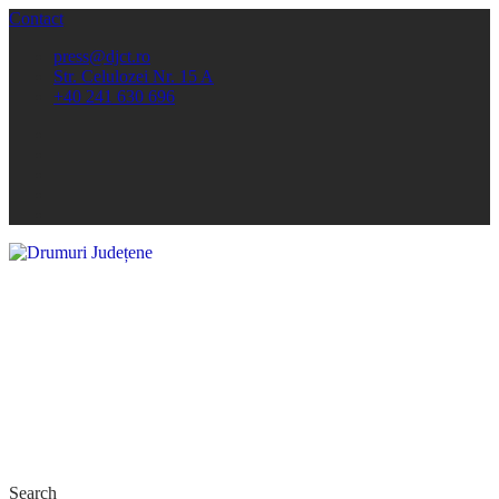
Contact
press@djct.ro
Str. Celulozei Nr. 15 A
+40 241 630 696
Search