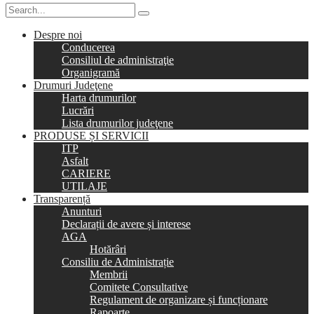
Despre noi
Conducerea
Consiliul de administraţie
Organigramă
Drumuri Judeţene
Harta drumurilor
Lucrări
Lista drumurilor judeţene
PRODUSE ȘI SERVICII
ITP
Asfalt
CARIERE
UTILAJE
Transparență
Anunturi
Declarații de avere și interese
AGA
Hotărâri
Consiliu de Administrație
Membrii
Comitete Consultative
Regulament de organizare și funcționare
Rapoarte