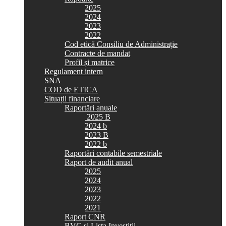
2025
2024
2023
2022
Cod etică Consiliu de Administrație
Contracte de mandat
Profil și matrice
Regulament intern
SNA
COD de ETICA
Situații financiare
Raportări anuale
2025 B
2024 b
2023 B
2022 b
Raportări contabile semestriale
Raport de audit anual
2025
2024
2023
2022
2021
Raport CNR
BVC si Lista Investiții