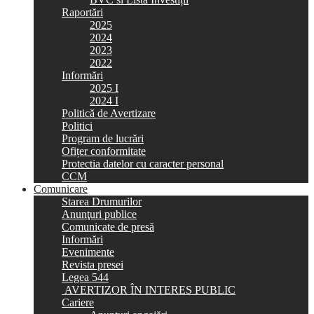
Raportări
2025
2024
2023
2022
Informări
2025 I
2024 I
Politică de Avertizare
Politici
Program de lucrări
Ofițer conformitate
Protectia datelor cu caracter personal
CCM
Comunicare
Starea Drumurilor
Anunţuri publice
Comunicate de presă
Informări
Evenimente
Revista presei
Legea 544
AVERTIZOR ÎN INTERES PUBLIC
Cariere