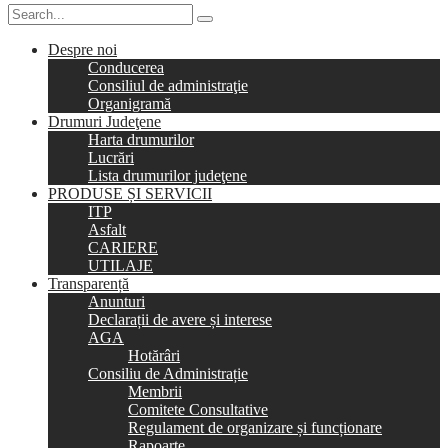
Despre noi
Conducerea
Consiliul de administraţie
Organigramă
Drumuri Judeţene
Harta drumurilor
Lucrări
Lista drumurilor judeţene
PRODUSE ȘI SERVICII
ITP
Asfalt
CARIERE
UTILAJE
Transparență
Anunturi
Declarații de avere și interese
AGA
Hotărâri
Consiliu de Administrație
Membrii
Comitete Consultative
Regulament de organizare și funcționare
Rapoarte