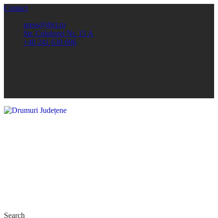
Contact
press@djct.ro
Str. Celulozei Nr. 15 A
+40 241 630 696
Search