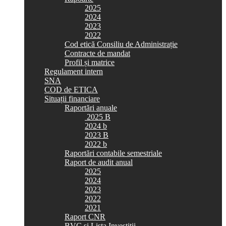
2025
2024
2023
2022
Cod etică Consiliu de Administrație
Contracte de mandat
Profil și matrice
Regulament intern
SNA
COD de ETICA
Situații financiare
Raportări anuale
2025 B
2024 b
2023 B
2022 b
Raportări contabile semestriale
Raport de audit anual
2025
2024
2023
2022
2021
Raport CNR
BVC si Lista Investiții