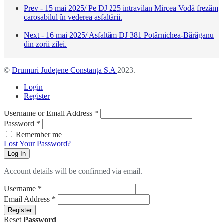
Prev - 15 mai 2025/ Pe DJ 225 intravilan Mircea Vodă frezăm
carosabilul în vederea asfaltării.
Next - 16 mai 2025/ Asfaltăm DJ 381 Potârnichea-Bărăganu
din zorii zilei.
©
Drumuri Județene Constanța S.A
2023.
Login
Register
Username or Email Address
*
Password
*
Remember me
Lost Your Password?
Log In
Account details will be confirmed via email.
Username
*
Email Address
*
Register
Reset
Password