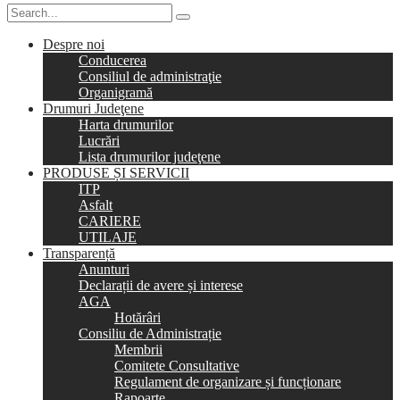
Despre noi
Conducerea
Consiliul de administraţie
Organigramă
Drumuri Judeţene
Harta drumurilor
Lucrări
Lista drumurilor judeţene
PRODUSE ȘI SERVICII
ITP
Asfalt
CARIERE
UTILAJE
Transparență
Anunturi
Declarații de avere și interese
AGA
Hotărâri
Consiliu de Administrație
Membrii
Comitete Consultative
Regulament de organizare și funcționare
Rapoarte