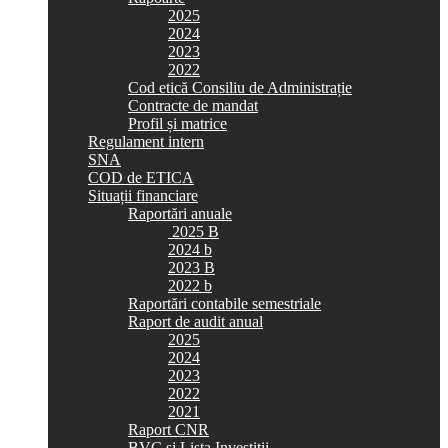
2025
2024
2023
2022
Cod etică Consiliu de Administrație
Contracte de mandat
Profil și matrice
Regulament intern
SNA
COD de ETICA
Situații financiare
Raportări anuale
2025 B
2024 b
2023 B
2022 b
Raportări contabile semestriale
Raport de audit anual
2025
2024
2023
2022
2021
Raport CNR
BVC si Lista Investiții