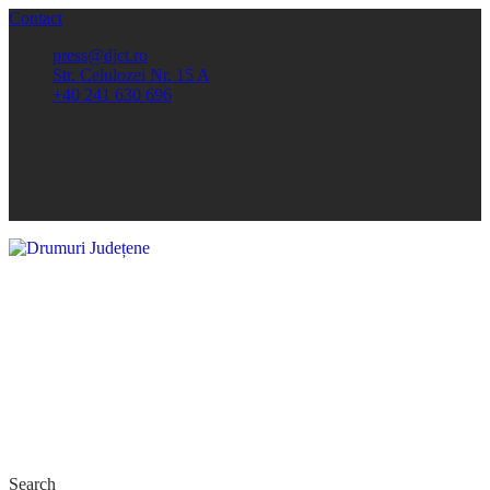
Contact
press@djct.ro
Str. Celulozei Nr. 15 A
+40 241 630 696
Search