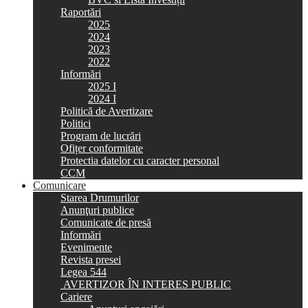
Raportări
2025
2024
2023
2022
Informări
2025 I
2024 I
Politică de Avertizare
Politici
Program de lucrări
Ofițer conformitate
Protectia datelor cu caracter personal
CCM
Comunicare
Starea Drumurilor
Anunţuri publice
Comunicate de presă
Informări
Evenimente
Revista presei
Legea 544
AVERTIZOR ÎN INTERES PUBLIC
Cariere