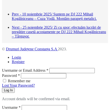
Prev - 10 noiembrie 2025/ Suntem pe DJ 222 Mihail
Kogălniceanu – Cuza Vodă. Montăm parapeți metalici.
Next - 25 noiembrie 2025/ Zi cu spor: efectuăm lucrări de
pregătire casetă acostamente pe DJ 222 Mihail Kogălniceanu
– Târgușor.
©
Drumuri Județene Constanța S.A
2023.
Login
Register
Username or Email Address
*
Password
*
Remember me
Lost Your Password?
Log In
Account details will be confirmed via email.
Username
*