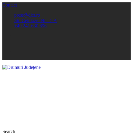
Contact
press@djct.ro
Str. Celulozei Nr. 15 A
+40 241 630 696
Search