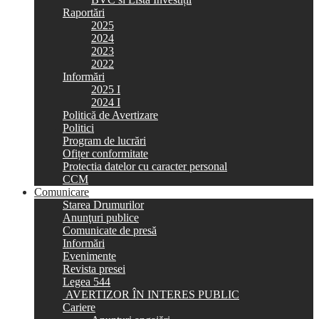
Raportări
2025
2024
2023
2022
Informări
2025 I
2024 I
Politică de Avertizare
Politici
Program de lucrări
Ofițer conformitate
Protectia datelor cu caracter personal
CCM
Comunicare
Starea Drumurilor
Anunţuri publice
Comunicate de presă
Informări
Evenimente
Revista presei
Legea 544
AVERTIZOR ÎN INTERES PUBLIC
Cariere