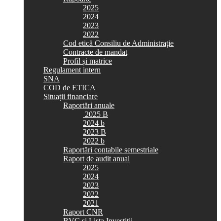
2025
2024
2023
2022
Cod etică Consiliu de Administrație
Contracte de mandat
Profil și matrice
Regulament intern
SNA
COD de ETICA
Situații financiare
Raportări anuale
2025 B
2024 b
2023 B
2022 b
Raportări contabile semestriale
Raport de audit anual
2025
2024
2023
2022
2021
Raport CNR
BVC si Lista Investiții