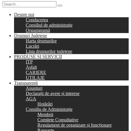
Despre noi
Conducerea
Consiliul de administraţie
Organigramă
Drumuri Judeţene
Harta drumurilor
Lucrări
Lista drumurilor judeţene
PRODUSE ȘI SERVICII
ITP
Asfalt
CARIERE
UTILAJE
Transparență
Anunturi
Declarații de avere și interese
AGA
Hotărâri
Consiliu de Administrație
Membrii
Comitete Consultative
Regulament de organizare și funcționare
Rapoarte