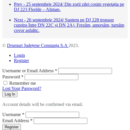
Prev - 25 septembrie 2024/ Din zorii zilei cosim vegetația pe
DJ 223 Floriile – Aliman.
Next - 26 septembrie 2024/ Suntem pe DJ 228 tronson
cuprins între DN 22C și DN 2A). Frezăm, amorsăm, turnăm
covor asfaltic.
©
Drumuri Județene Constanța S.A
2023.
Login
Register
Username or Email Address
*
Password
*
Remember me
Lost Your Password?
Log In
Account details will be confirmed via email.
Username
*
Email Address
*
Register