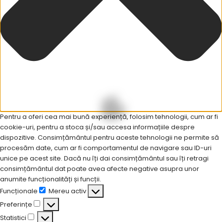
29 octombrie 2024/ Din zori suntem
pe DJ 381 Medgidia lucrăm la
îndepărtarea punctului periculos.
Drumuri Județene Constanța =
drumuri BUNE și SIGURE!
Pentru a oferi cea mai bună experiență, folosim tehnologii, cum ar fi
cookie-uri, pentru a stoca și/sau accesa informațiile despre
dispozitive. Consimțământul pentru aceste tehnologii ne permite să
procesăm date, cum ar fi comportamentul de navigare sau ID-uri
unice pe acest site. Dacă nu îți dai consimțământul sau îți retragi
consimțământul dat poate avea afecte negative asupra unor
PREV - 28 OCTOMBRIE 2024/
NEXT - 30 OCTOMBRIE 2024/
anumite funcționalități și funcții.
ÎNDEPĂRTARE PUNCT
DIN ZORI SUNTEM PE DJ 381 –
PERICULOS PE DJ 391
MEDGIDIA. LUCRĂM PENTRU
Funcționale
Mereu activ
MEDGIDIA.
ÎNDEPĂRTAREA PUNCTULUI
Preferințe
PERICULOS.
Statistici