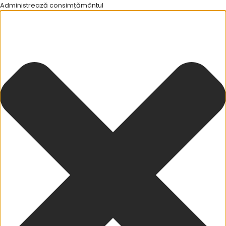
Administrează consimțământul
CONTACT
HOME
INFORMARI
29 OCTOMBRIE 2024/ DIN ZORI SUNTEM PE DJ
381 MEDGIDIA LUCRĂM LA ÎNDEPĂRTAREA PUNCTULUI PERICULOS.
29 octombrie 2024/ Din zori suntem
pe DJ 381 Medgidia lucrăm la
îndepărtarea punctului periculos.
By djct
octombrie 29, 2024
316
INFORMARI