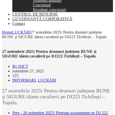
Anunţuri angajări
Concursuri
Rezultate concursuri
CENTRUL DE RESURSE
GUVERNANȚĂ CORPORATIVĂ
Contact
Home
LUCRĂRI
27 noiembrie 2025/ Pentru drumuri județene
BUNE și SIGURE tăiem cavalierii pe DJ223 Tichilești – Topalu
27 noiembrie 2025/ Pentru drumuri județene BUNE și
SIGURE tăiem cavalierii pe DJ223 Tichilești – Topalu
By DJCT
noiembrie 27, 2025
125
INFORMARI
,
LUCRĂRI
27 noiembrie 2025/ Pentru drumuri județene BUNE
și SIGURE tăiem cavalierii pe DJ223 Tichilești –
Topalu.
Prev - 26 noiembrie 2025/ Pietruim acostamente pe DJ 222