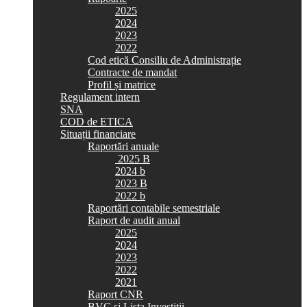
2025
2024
2023
2022
Cod etică Consiliu de Administrație
Contracte de mandat
Profil și matrice
Regulament intern
SNA
COD de ETICA
Situații financiare
Raportări anuale
2025 B
2024 b
2023 B
2022 b
Raportări contabile semestriale
Raport de audit anual
2025
2024
2023
2022
2021
Raport CNR
BVC si Lista Investiții