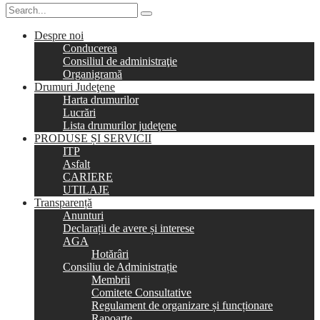
Despre noi
Conducerea
Consiliul de administraţie
Organigramă
Drumuri Judeţene
Harta drumurilor
Lucrări
Lista drumurilor judeţene
PRODUSE ȘI SERVICII
ITP
Asfalt
CARIERE
UTILAJE
Transparență
Anunturi
Declarații de avere și interese
AGA
Hotărâri
Consiliu de Administrație
Membrii
Comitete Consultative
Regulament de organizare și funcționare
Rapoarte