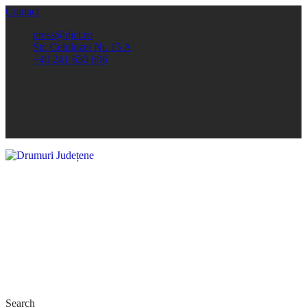
Contact
press@djct.ro
Str. Celulozei Nr. 15 A
+40 241 630 696
Search