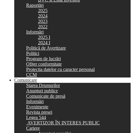
Raportări
2025
2024
2023
2022
Informări
2025 I
2024 I
Politică de Avertizare
Politici
Program de lucrări
Ofițer conformitate
Protectia datelor cu caracter personal
CCM
Comunicare
Starea Drumurilor
Anunţuri publice
Comunicate de presă
Informări
Evenimente
Revista presei
Legea 544
AVERTIZOR ÎN INTERES PUBLIC
Cariere